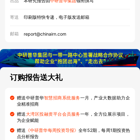
出品
本研究报告由
中研普华集团
领衔撰写
寄送
印刷版特快专递，电子版发送邮箱
邮箱
report@chinairn.com
订购报告送大礼
赠送中研普华
智慧招商系统服务
一月，产业大数据助力企
业精准招商
赠送
大湾区投融资平台会员服务
一年，全方位展示项目，
为企业赋能
赠送
《中研普华每周投资导报》
全年52期，每周1期投资热
点分析报告