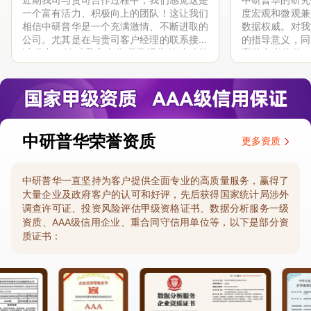
一个富有活力、积极向上的团队！这让我们
度宏观和微观兼
相信中研普华是一个充满激情、不断进取的
数据权威。对我
公司。尤其是在与贵司客户经理的联系接洽
的指导意义，同
过程中，针对我方合作项目报告的种种细
高的参考价值。
节，及时细致缜密地协助与项目部沟通、探
体化”服务和行
讨和完善...
司继续...
中研普华荣誉资质
更多资质
中研普华一直坚持为客户提供全面专业的高质量服务，赢得了
大量企业及政府客户的认可和好评，先后获得国家统计局涉外
调查许可证、投资风险评估甲级资格证书、数据分析服务一级
资质、AAA级信用企业、重合同守信用单位等，以下是部分资
质证书：