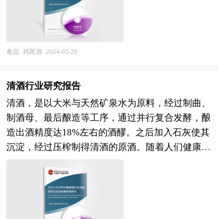
多种多样，主要包括高新区、开发区、科技园、工
依托一带一路大背景下的中欧合作，进一步完善交
业区、产业基地、特色产业园等以及近来各地陆续
通基础设施、贸易标准协同、超级食品认定等工
提出的产业新城、科技新城等。 产业园区作为产
作，推动中国超级食品走向欧盟。 消费者也越来
业集群的要载体和组成部分，现在园区经济效应已
越多关注具有研究支持的东方药草成分，如姜黄、
食品
鸡尾酒
2024-05-28
引起越来越多人关注。国内外产业园区发展成功案
抹茶、南非醉茄和红景天等。蘑菇类具有增强免疫
例表明，产业园区能够有效地创造聚集力，通过共
和抗衰老的作用，目前已经被应用到咖啡、茶、巧
清酒行业研究报告
享资源的、克服外部负效应，带动关联产业的发
克力以及爆米花等各种食品中。早在人类文明社会
清酒，是以大米与天然矿泉水为原料，经过制曲、
展，从而有效地推动产业集群的形成。产业园区所
诞生之前，土壤和植物就存在于地表之上。人类意
制酒母、最后酿造等工序，通过并行复合发酵，酿
具有的性质和特征决定了产业集群最终方向，形成
识到了植物的生长作息规律后，逐渐掌握了植物的
造出酒精度达18%左右的酒醪。之后加入石灰使其
产业园区和产业集群的良性互动，是区域经济增长
种植技术，未来的种子深埋在过去，土壤是植物生
沉淀，经过压榨制得清酒的原酒。随着人们健康意
的重要途径。在产业集群的指导下，推进产业园区
长的重要载体，这是自然给予人类的馈赠。目前无
识的增强，人们不仅仅满足酒精过瘾的低层次消
建设，不仅是当前发展产业集群的需要，更是加快
土栽培栽培在全世界范围内进行着推广和应用，可
费，而转向饮用具有一定营养价值的酒品。清酒以
新型工业化进程的必然选择。 在区域竞争日趋激
我们需要知道无土栽培的核心技术在于使用人工合
其清爽的口感和良好的保健功效，如缓解心理压
烈的今天，产业集群已成为提高区域竞争力的重要
成的营养液来替代土壤中的矿物营养元素，现在还
力、美白肌肤、减肥瘦身、防衰老、预防癌症和高
途径。世界各地包括我国各地的进程中，都把培育
不能完全做到取代土壤的作用，本质上更接近于工