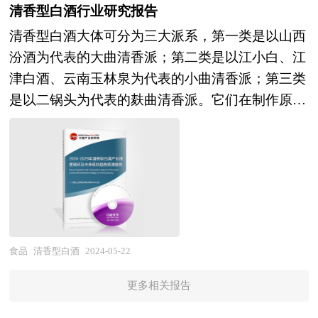
条主线来展开。各地由于资源禀赋不同，发展相关
心、国家海关总署、全国商业信息中心、中国经济
清香型白酒行业研究报告
程中会面临地方政府的干预，容易出现过度追求税
产业的条件也就不同，只有准确的理解区域内产业
景气监测中心、中国行业研究网、国内外相关报刊
收、缺乏对园区系统科学的专业规划、吸引追求低
清香型白酒大体可分为三大派系，第一类是以山西
发展基础和潜力，才能编制出符合当地实际的产业
杂志的基础信息以及宠物食品专业研究单位等公布
成本和低税收的产业进驻等问题，容易引发区域集
汾酒为代表的大曲清香派；第二类是以江小白、江
发展规划。中研普华拥有完善的调研访谈方案，能
和提供的大量资料。对我国宠物食品的行业现状、
聚效应差、土地利用效率偏低、企业同质化竞争严
津白酒、云南玉林泉为代表的小曲清香派；第三类
够快速全面的根据当地实际条件提取编制规划所需
市场各类经营指标的情况、重点企业状况、区域市
重、忽视构建产业环境、配套不平衡、产业带动作
是以二锅头为代表的麸曲清香派。它们在制作原
遵循的一些约束性指标。区域产业发展规划的编制
场发展情况等内容进行详细的阐述和深入的分析，
用不明显等诸多问题。 本研究咨询报告由中研普
料、酿酒工艺、出酒率、酿酒成本上，差别巨大。
必须科学严谨，形式大于实质是产业规划编制的通
着重对宠物食品业务的发展进行详尽深入的分析，
华咨询公司领衔撰写，在大量周密的市场调研基础
清香型白酒作为主流香型白酒之一，与浓香和酱香
病，而更多利用翔实的数据和图表说话是高质量产
并根据宠物食品行业的政策经济发展环境对宠物食
上，主要依据了国家统计局、国家海关总署、国家
全国化产区相比，产区比较集中，核心产区在山西
业发展规划的一个重要标志。中研普华凭借丰富的
品行业潜在的风险和防范建议进行分析。最后提出
商务部、国家财政部、国务院发展研究中心、中国
吕梁市，主要产区在环山西京津冀豫蒙等北方地
数据来源渠道，以及对规划结构的精准把握，能够
研究者对宠物食品行业的研究观点，以供投资决策
开发区协会、鸡尾酒行业相关协会、中国行业研究
区，其他产区比较零星并不形成规模和影响力。
最大限度的做到利用数据图表支撑自身观点。区域
者参考。
网、全国及海外多种相关报刊杂志的基础信息等公
全国清香型白酒产区，形成了一个核心产区三大品
产业发展规划必须要具有较强的可操作性，这就要
布和提供的大量资料，对我国鸡尾酒产业园发展情
类产区为支撑的市场格局，即以杏花村为清香型核
食品
清香型白酒
2024-05-22
求规划必须要落脚到产业发展目录上。中研普华拥
况、发展趋势及其所面临的问题等进行了分析，对
心产区主导整个清香型白酒发展的趋势，在此基础
有多年的产业研究经验，能够在产业规划的编制过
更多相关报告
鸡尾酒产业园投资、招商等方面进行了深入探讨。
上由于历史原因，形成了二锅头、老白干、青稞酒
程中很好的将宏观的行业研究与微观的项目研究结
报告同时还对我国北京、广东等地主要鸡尾酒产业
三大品类产区，为清香产区的发展和品类的市场延