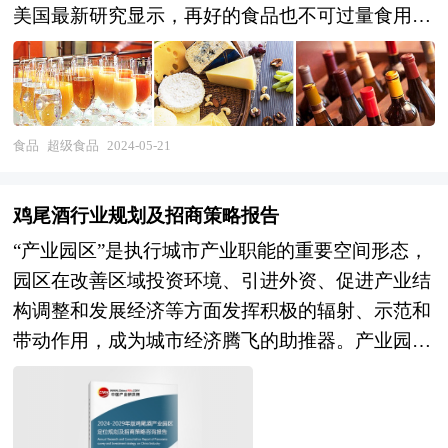
美国最新研究显示，再好的食品也不可过量食用，
否则会对健康产生不利影响。它们主要与世界各地
的农民、农场建立合作伙伴关系，通过优化原料采
购过程，从而促进超级食品市场增长。 食品巨头
热衷于加入超级食品热潮的原因，无疑是看好后者
食品
超级食品
2024-05-21
拥有巨大的增长空间。随着消费者对超级食品需求
的增加，一些超级食品开始受到大型食品企业的关
鸡尾酒行业规划及招商策略报告
注。雀巢2018年收购超级食品公司Terrafertil多数股
“产业园区”是执行城市产业职能的重要空间形态，
权，后者是全球最大的黄金莓（GoldenBerries）生
园区在改善区域投资环境、引进外资、促进产业结
产商，黄金莓是最热门的超级食品之一，2020年与
构调整和发展经济等方面发挥积极的辐射、示范和
日本美容和健康食品生产商FanclCorp（芳珂）达
带动作用，成为城市经济腾飞的助推器。产业园区
成合作，开拓超级食品市场。由于以德法意为代表
是区域经济发展、产业调整和升级的重要空间聚集
的欧盟国家超级食品领先，中国未能充分打开欧盟
形式，担负着聚集创新资源、培育新兴产业、推动
市场。首先，应推动超级食品升级，提升中国产品
城市化建设等一系列的重要使命。园区的具体形式
在欧盟国家的竞争力，逐步取得竞争优势；其次，