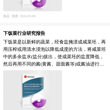
血压、改善更年期综合症、治理骨质疏松等，未来
和发展产业集群当作政府推进的一项非常重要的工
业量产化的生产概念。 本报告由中研普华的资深
将受到更多80、90、00后群体喜爱，中国清酒消费
作。当前，国内理论界已形成普遍的认识，认为园
专家和研究人员通过长期周密的市场调研，参考国
需求将不断增长，市场规模将会持续增长，将会给
食品
清酒
2024-05-09
区是形成地方产业集群的主要载体。产业集群在空
家统计局、国家商务部、国家发改委、国务院发展
企业带来可观的利润。 本报告最大的特点就是前
间上的表现形式是相关产业和支撑机构在地理上的
研究中心、行业协会、中国行业研究网、全国及海
瞻性和适时性。报告根据清酒行业的发展轨迹及多
集中，因而，产业集群形成和产业集群效应得到发
下饭菜行业研究报告
外专业研究机构提供的大量权威资料，并对多位业
年的实践经验，对行业未来的发展趋势做出审慎分
挥的第一条件是产业在地理上的聚集性。产业园区
内资深专家进行深入访谈的基础上，通过与国际同
下饭菜是以新鲜的蔬菜，经食盐腌渍成咸菜坯，再
析与预测，是清酒行业企业、科研单位、销售企
是政府划出一块区域，通过优化经济发展的软环境
步的市场研究工具、理论和模型撰写而成。全面而
用压榨或用清水浸泡以降低成度的方法，将咸菜坯
业、投资企业准确了解行业当前最新发展动态，把
和硬环境，制定一系列优惠政策，吸引和鼓励大量
准确地为您从行业的整体高度来架构分析体系。让
中的多余盐水(盐分)拔出，使成菜坯的盐度降低，
握市场机会，做出正确经营决策和明确企业发展方
企业进驻和发展，这为形成产业集群和发挥产业集
您全面、准确地把握整个超级食品行业的市场走向
然后再用不同的酱(黄酱、甜面酱等)或酱油进行酱
向不可多得的精品，也是业内第一份对行业上下游
群效应准备了条件。 要使包括成本优势、市场优
和发展趋势。 本报告专业！权威！报告根据超级
制，使酱中的糖分、氨基酸、芳香气等渗入到咸菜
产业链以及行业重点企业进行全面系统分析的重量
势、创新优势、扩张优势等方面内容在内的产业集
食品行业的发展轨迹及多年的实践经验，对中国超
坯中，成为味道鲜美、营养丰富、开胃增食、容易
级报告。 对于清酒生产行业而言，清酒作为连接
群效应得以有效发挥，除了企业在地理上的集中
级食品行业的内外部环境、行业发展现状、产业链
保存的下饭菜。行业增长主要动力仍然来自包装产
上下游的核心，上游为粮食种植行业，下游是果酒
外，还必须具备一些条件，例如，形成产业配套，
发展状况、市场供需、竞争格局、标杆企业、发展
品对非包装产品替代后导致的销量提升，以及产品
经销商以及消费者，对于客户及供应商来说至关重
产业之间有着密切的物质和技术联系；企业间信息
趋势、机会风险、发展策略与投资建议等进行了分
结构升级带来的产品均价提升。目前市场上仍然存
要。因此，在这种形势下，国内的一些大型清酒企
交流渠道畅通，交流手段和途径众多，企业间形成
析，并重点分析了我国超级食品行业将面临的机遇
在一定的散装下饭菜以及家庭手工腌制酱腌菜，但