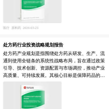
过多年发展，我国已建成覆盖全民的基本医疗保障
展将深度融入科技自立自强战略和制造业高端化进
能转化为临床上可安全使用的片剂、胶囊、注射液
体系，医药卫生体制改革持续深化，健康服务业、
程，呈现出"高端化突破、专业化细分、服务化延
等各类药物制剂。其质量直接决定了最终药品的安
健康养老业及健身休闲业快速崛起，互联网医疗、
伸、绿色化转型"的演进趋势。在需求牵引层面，
全性、有效性和稳定性，因此在全球范围内均受到
智慧健康管理及精准营养等新业态蓬勃发展，部分
生命科学研究的纵深发展将驱动类器官试剂、空间
严格的法规监管和药典标准约束。 原料药的来源
医疗
原料药
2026-03-23
企业在基因检测、AI辅助诊断及健康管理平台方面
组学试剂、基因编辑工具等前沿品类需求爆发；生
广泛，主要通过化学合成、生物发酵、植物提取或
形成创新示范，大健康产业规模持续扩大。展
物医药产业从跟随创新向源头创新转型将提升对高
现代生物技术等途径制备，根据生产工艺和市场特
望"十五五"时期，中国大健康行业将迎来人口老龄
处方药行业投资战略规划报告
质量培养基、无血清添加剂、一次性反应袋等生物
性可分为大宗原料药、特色原料药和专利原料药三
化深化与健康消费升级共振的战略机遇。需求演进
处方药产业规划是指围绕处方药从研发、生产、流
工艺试剂的采购标准；半导体先进制程向7nm以下
大类。化学合成是主流生产方式，涵盖从基础化工
维度，随着"60后"新老年群体规模扩张与健康意识
通到使用全链条的系统性战略布局，旨在通过政策
演进和第三代半导体材料扩产将带动超高纯电子化
原料出发的全合成以及基于天然产物结构改造的半
觉醒，对慢病管理、康复护理、心理健康及品质养
引导、技术创新、资源配置与市场调控，推动产业
学品、电子特气、CMP抛光液等"卡脖子"试剂的战
合成路径；而抗生素、维生素等则多依赖微生物发
老的需求将呈爆发式增长，推动健康服务从疾病治
高质量、可持续发展。其核心目标是保障药品的安
略需求激增；食品安全、环境监测、司法鉴定等社
酵技术生产。 在整个制药产业链中，原料药处于
疗向健康维护与功能促进转型；技术赋能维度，基
全性、有效性与可及性，同时提升产业的国际竞争
会治理领域的精细化要求将拓展标准物质、快检试
上游关键位置，连接着基础化工与终端药品，其生
于健康大数据的个性化风险评估、AI驱动的智能健
力和应对公共卫生事件的能力。在当前“健康中国
剂盒的应用场景。在供给创新层面，连续流合成、
产过程涉及复杂的化学反应、精密的工艺控制和高
康管理及远程医疗的常态化应用，将构建"预防-干
2030”战略深入推进的背景下，处方药产业规划已
微反应器技术、生物催化等绿色工艺将重塑试剂生
标准的纯化流程，任何微小的偏差都可能导致杂质
预-治疗-康复"全链条数字化健康服务体系；产业融
不再局限于传统的产能扩张与仿制药替代，而是加
产模式，人工智能辅助分子设计将加速新型功能试
超标、晶型改变或活性下降，进而影响制剂品质。