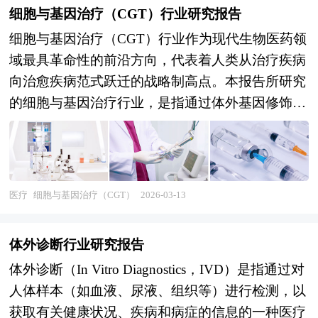
细胞与基因治疗（CGT）行业研究报告
细胞与基因治疗（CGT）行业作为现代生物医药领
域最具革命性的前沿方向，代表着人类从治疗疾病
向治愈疾病范式跃迁的战略制高点。本报告所研究
的细胞与基因治疗行业，是指通过体外基因修饰、
细胞工程化改造或体内基因编辑等先进技术手段，
将功能性遗传物质或活细胞导入患者体内，以实现
治疗性蛋白表达、基因功能修复或免疫效应增强的
颠覆性医疗技术产业，涵盖CAR-T细胞治疗、基因
医疗
细胞与基因治疗（CGT）
2026-03-13
编辑疗法、干细胞治疗、肿瘤疫苗及溶瘤病毒等核
心技术路径。该行业横跨分子生物学、免疫学、病
体外诊断行业研究报告
毒载体工程、细胞制造工艺及临床转化医学等多个
体外诊断（In Vitro Diagnostics，IVD）是指通过对
尖端领域，具有技术迭代极快、研发风险极高、生
人体样本（如血液、尿液、组织等）进行检测，以
产工艺复杂、监管要求严苛及伦理敏感性显著等典
获取有关健康状况、疾病和病症的信息的一种医疗
型特征。随着人类对疾病分子机制认知的深化与生