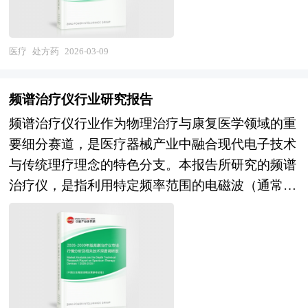
合维度，医疗、养老、体育、旅游、保险及食品的
速向创新驱动、数字化转型与价值导向型医疗体系
剂的开发周期，试剂电商与数字化供应链管理将提
因此，原料药的生产需遵循严格的药品生产质量管
跨界融合将催生健康管理、健康旅居、运动康复及
演进。随着人口老龄化加剧、慢性病发病率上升以
升行业运营效率与客户响应速度。 本研究咨询报
理规范（GMP），对起始物料、反应条件、中间体
健康金融等新业态，丰富大健康产业内涵；制度创
及疾病谱的持续变化，对创新药和高质量仿制药的
告由中研普华咨询公司领衔撰写，在大量周密的市
医疗
处方药
2026-03-09
控制、终产品检验及储存有效期等环节进行全面监
新维度，随着个人养老金制度完善、长期护理保险
需求不断攀升，推动产业规划更加注重前沿技术布
场调研基础上，主要依据了国家统计局、国家商务
控。此外，随着环保与可持续发展理念的深化，绿
扩围及健康数据共享机制建立，健康支付体系与产
局，如基因编辑、细胞治疗、AI辅助药物研发等领
部、国家发改委、国家经济信息中心、国务院发展
色合成工艺、节能减排技术和循环经济模式也日益
频谱治疗仪行业研究报告
业激励机制将更加优化；治理升级维度，大健康产
域的投入。 产业规划一般包括产业发展现状、产
研究中心、国家海关总署、全国商业信息中心、中
成为原料药制造业的重要发展方向。 原料药行业
频谱治疗仪行业作为物理治疗与康复医学领域的重
业标准体系、质量监管及信用评价机制的完善，将
业特征分析、产业发展目标和发展定位、产业发展
国经济景气监测中心、中国行业研究网、全国及海
研究报告主要分析了原料药行业的国内外发展概
要细分赛道，是医疗器械产业中融合现代电子技术
净化市场环境，提升行业发展质量。 本研究咨询
重点方向、产业空间引导和产业发展政策等。随着
外相关报刊杂志的基础信息以及试剂行业研究单位
况、行业的发展环境、市场分析（市场规模、市场
与传统理疗理念的特色分支。本报告所研究的频谱
报告由中研普华咨询公司领衔撰写，在大量周密的
中国对外开放程度的深化，经济全球化和区域化对
等公布和提供的大量资料。报告对我国试剂行业的
结构、市场特点等）、竞争分析（行业集中度、竞
治疗仪，是指利用特定频率范围的电磁波（通常涵
市场调研基础上，主要依据了国家统计局、国家商
产业发展的影响显著增强，产业间的竞争层次和深
供需状况、发展现状、子行业发展变化等进行了分
争格局、竞争组群、竞争因素等）、产品价格分
盖红外线、可见光及毫米波等波段）产生热效应或
务部、国家发改委、国家经济信息中心、国务院发
度也发生了变化。因此，科学预测产业发展趋势和
析，重点分析了国内外试剂行业的发展现状、如何
析、用户分析、替代品和互补品分析、行业主导驱
非热生物效应，通过改善局部血液循环、促进组织
展研究中心、国家海关总署、全国商业信息中心、
空间变化态势，对产业发展和规划具有重要的意
面对行业的发展挑战、行业的发展建议、行业竞争
动因素、行业渠道分析、行业赢利能力、行业成长
代谢及调节免疫功能等机制，达到消炎镇痛、伤口
中国经济景气监测中心、中国行业研究网、全国及
义。中研普华拥有28年的产业规划、细分市场研究
力，以及行业的投资分析和趋势预测等等。报告还
性、行业偿债能力、行业营运能力、原料药行业重
愈合及慢性病辅助治疗目的的二类或三类医疗器
海外相关报刊杂志的基础信息以及大健康行业研究
及大量项目运作经验，业务覆盖全球。累积300多
综合了试剂行业的整体发展动态，对行业在产品方
点企业分析、子行业分析、区域市场分析、行业风
械。该行业横跨生物医学工程、电磁场理论、材料
单位等公布和提供的大量资料。报告对我国大健康
个产业园区规划落地项目案例，拥有丰富的产业园
面提供了参考建议和具体解决办法。报告对于试剂
险分析、行业发展前景预测及相关的经营、投资建