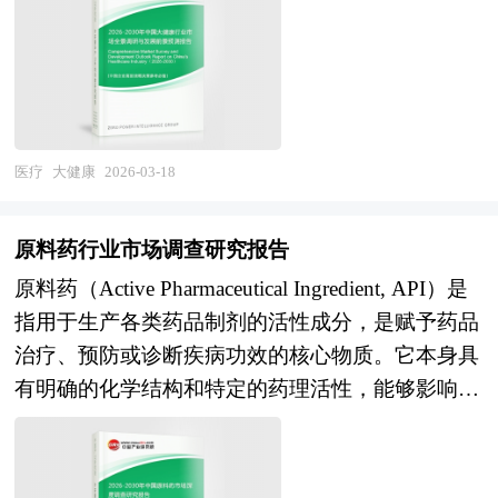
素呵护的广泛产业生态，涵盖医疗服务、医药制
剂等特种试剂仍依赖进口；在生物试剂领域，重组
如何面对行业的发展挑战、行业的发展建议、行业
造、健康管理、康复养老、健身休闲、健康食品、
蛋白、抗体、酶等核心原料的长期进口格局正在被
竞争力，以及行业的投资分析和趋势预测等等。报
智慧医疗及健康保险等多元业态，并延伸至心理健
打破，国内企业在部分细分品类实现技术突破，但
告还综合了体外诊断行业的整体发展动态，对行业
康、健康文旅、健康家居及环境健康等新兴领域。
在高端活性蛋白、工具酶、类器官培养基质等前沿
在产品方面提供了参考建议和具体解决办法。报告
该行业横跨生物医学、信息技术、营养学、心理
领域与赛默飞、默克、罗丹等国际巨头差距明显；
对于体外诊断产品生产企业、经销商、行业管理部
学、体育科学及环境科学等多个交叉领域，具有需
医疗
大健康
2026-03-18
在诊断试剂领域，生化诊断、免疫诊断试剂国产化
门以及拟进入该行业的投资者具有重要的参考价
求刚性增长、产业边界模糊、技术融合加速、消费
率持续提升，分子诊断、伴随诊断、质谱试剂等新
值，对于研究我国体外诊断行业发展规律、提高企
升级驱动及社会公益属性强等典型特征。随着人口
兴领域成为竞争焦点。与此同时，行业面临分散化
原料药行业市场调查研究报告
业的运营效率、促进企业的发展壮大有学术和实践
结构变迁、疾病谱转型及健康理念从"治已
竞争严重、质量体系建设滞后、冷链物流等配套能
原料药（Active Pharmaceutical Ingredient, API）是
的双重意义。
病"向"治未病"深度演进，大健康产业已从传统的
力不足、专利布局意识薄弱等深层挑战。国家层面
指用于生产各类药品制剂的活性成分，是赋予药品
医疗救治向预防保健、健康促进及品质生活全面拓
通过"十四五"生物经济发展规划、基础研究十年行
治疗、预防或诊断疾病功效的核心物质。它本身具
展，其产业价值正从单一疾病治疗向全生命周期健
动方案、科研试剂和实验动物专项等政策持续强化
有明确的化学结构和特定的药理活性，能够影响机
康管理与主动健康干预深度延伸。 当前中国大健
产业支撑，长三角、珠三角、京津冀等地依托科研
体的生理功能或干预病理过程，但通常不能被患者
康产业正处于从"规模扩张"向"质量效益"转型、
资源集聚优势加快建设试剂产业集群，产学研用协
直接服用。原料药是药品制造的起点，必须经过与
从"医疗中心"向"健康中心"升级的关键攻坚期。经
同创新机制逐步完善。 展望未来，试剂行业的发
辅料的科学配比、剂型设计和制剂工艺加工后，才