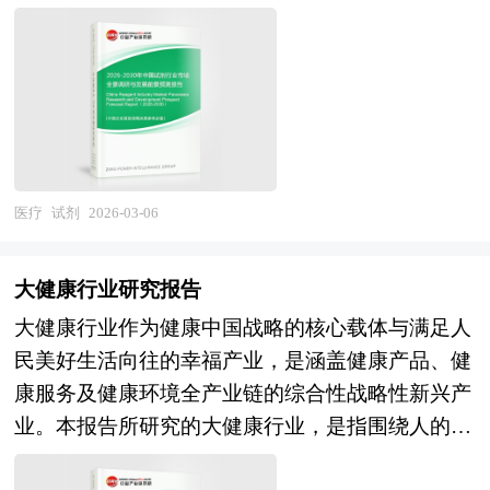
试剂既是探索未知世界的"探针"，也是确保产品质
为个性化医疗提供有力支持。同时，随着人工智能
展挑战、行业的发展建议、行业竞争力，以及行业
量的"标尺"——在基础研究层面，高纯度生化试
和大数据技术的应用，体外诊断设备将更加智能
的投资分析和趋势预测等等。报告还综合了细胞与
剂、分子生物学试剂、细胞培养试剂为生命科学突
化，减少对人力资源的依赖，提高检测速度和准确
基因治疗（CGT）行业的整体发展动态，对行业在
破提供物质基础；在应用开发层面，标准物质、色
度。此外，体外诊断行业还将朝着更加便捷和高效
产品方面提供了参考建议和具体解决办法。报告对
谱试剂、高纯电子化学品支撑着新药研发、食品安
的方向发展，如现场快速检测（POCT）等技术将
于细胞与基因治疗（CGT）产品生产企业、经销
全、环境监测、半导体制造等高端产业的工艺验证
得到更广泛的应用。 本研究咨询报告由中研普华
商、行业管理部门以及拟进入该行业的投资者具有
与质量管控。作为典型的知识密集型和技术密集型
医疗
试剂
2026-03-06
咨询公司领衔撰写，在大量周密的市场调研基础
重要的参考价值，对于研究我国细胞与基因治疗
产业，试剂行业的技术壁垒体现在杂质控制精度、
上，主要依据了国家统计局、国家商务部、国家发
（CGT）行业发展规律、提高企业的运营效率、促
批次稳定性、配方体系Know-how及供应链管理能
改委、国家经济信息中心、国务院发展研究中心、
大健康行业研究报告
进企业的发展壮大有学术和实践的双重意义。
力等多个维度，其发展水平直接反映了一个国家基
国家海关总署、全国商业信息中心、中国经济景气
大健康行业作为健康中国战略的核心载体与满足人
础科研能力和先进制造业的底层支撑强度。 当
监测中心、中国行业研究网、全国及海外相关报刊
民美好生活向往的幸福产业，是涵盖健康产品、健
前，我国试剂行业正处于国产替代加速与产业结构
杂志的基础信息以及体外诊断行业研究单位等公布
康服务及健康环境全产业链的综合性战略性新兴产
升级的双重变革期。在化学试剂领域，通用试剂已
和提供的大量资料。报告对我国体外诊断行业的供
业。本报告所研究的大健康行业，是指围绕人的衣
实现较高程度的国产化，但色谱纯、光谱纯等高纯
需状况、发展现状、子行业发展变化等进行了分
食住行、生老病死，对生命实施全程、全面、全要
试剂以及核磁用氘代试剂、有机合成用贵金属催化
析，重点分析了国内外体外诊断行业的发展现状、