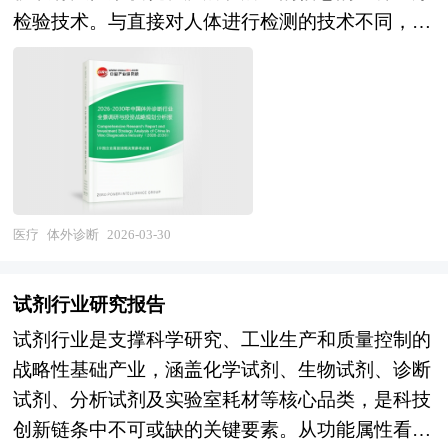
检验技术。与直接对人体进行检测的技术不同，体
物制造技术的突破，CGT已从实验室概念验证快速
外诊断技术通过样本与试剂之间的相互作用进行诊
演进为临床可及的治疗选择，其产业价值正从罕见
断，具有检测速度快、非侵入性强、费用低廉等优
病孤儿药向肿瘤、自身免疫疾病及慢性病等广阔适
点。近年来，随着科学技术的不断进步和人们对健
应症领域深度拓展，成为全球医药创新竞争的战略
康需求的增加，体外诊断技术在医疗领域得到了广
要地。 本研究咨询报告由中研普华咨询公司领衔
泛应用，成为疾病预防、诊断、治疗监测、预后判
撰写，在大量周密的市场调研基础上，主要依据了
断、预测和健康评价的重要环节。 目前，体外诊
国家统计局、国家商务部、国家发改委、国家经济
断行业已发展成为一个相对成熟的规模产业，涵盖
信息中心、国务院发展研究中心、国家海关总署、
医疗
体外诊断
2026-03-30
了从传统的生化诊断、免疫诊断到现代的分子诊断
全国商业信息中心、中国经济景气监测中心、中国
等多种技术方法。在临床应用方面，体外诊断技术
行业研究网、全国及海外相关报刊杂志的基础信息
试剂行业研究报告
广泛应用于感染性疾病检测、肿瘤标志物检测、心
以及细胞与基因治疗（CGT）行业研究单位等公布
试剂行业是支撑科学研究、工业生产和质量控制的
血管疾病检测、免疫性疾病检测等多个领域。未
和提供的大量资料。报告对我国细胞与基因治疗
战略性基础产业，涵盖化学试剂、生物试剂、诊断
来，体外诊断技术的发展将更加注重早期诊断、精
（CGT）行业的供需状况、发展现状、子行业发展
试剂、分析试剂及实验室耗材等核心品类，是科技
准医疗和智能化检测。通过技术的不断进步，体外
变化等进行了分析，重点分析了国内外细胞与基因
创新链条中不可或缺的关键要素。从功能属性看，
诊断将能够实现更多疾病的早期发现和精准治疗，
治疗（CGT）行业的发展现状、如何面对行业的发