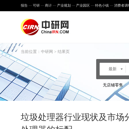
报告
可研
商计
产业规划
产业园区
特色小镇
消费者调
当前位置：
中研网
> 结果页
最新
无店铺零售
垃圾处理器行业现状及市场