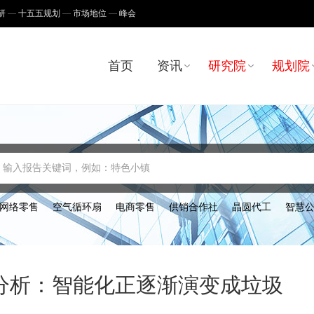
研
十五五规划
市场地位
峰会
首页
资讯
研究院
规划院
输入报告关键词，例如：特色小镇
网络零售
空气循环扇
电商零售
供销合作社
晶圆代工
智慧
分析：智能化正逐渐演变成垃圾