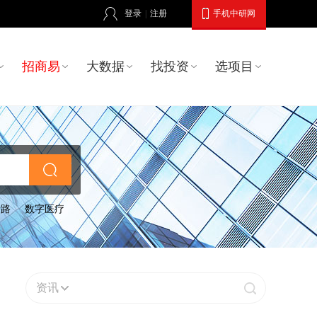
登录
|
注册
手机中研网
招商易
大数据
找投资
选项目
公路
数字医疗
资讯