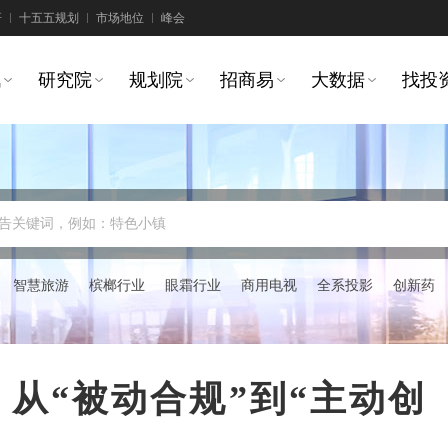
研
十五五规划
市场地位
峰会
讯
研究院
规划院
招商易
大数据
找投
告关键词，例如：特色小镇
智慧旅游
槟榔行业
眼霜行业
商用电视
全系投影
创新药
：从“被动合规”到“主动创