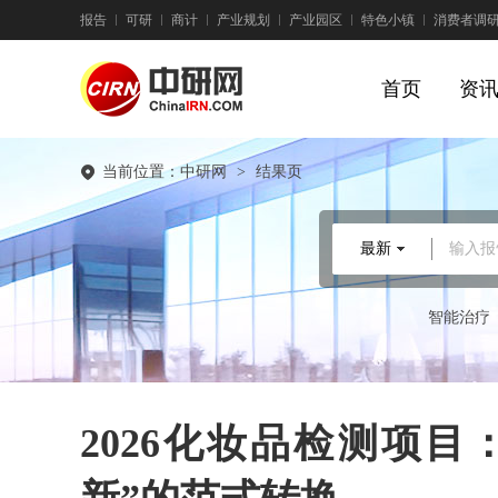
报告
可研
商计
产业规划
产业园区
特色小镇
消费者调
首页
资
当前位置：
中研网
>
结果页
最新
输入报
智能治疗
2026化妆品检测项目