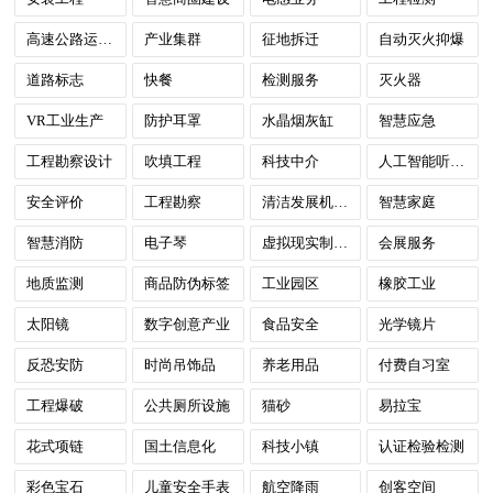
高速公路运营服务
产业集群
征地拆迁
自动灭火抑爆
道路标志
快餐
检测服务
灭火器
VR工业生产
防护耳罩
水晶烟灰缸
智慧应急
工程勘察设计
吹填工程
科技中介
人工智能听视觉SoC
安全评价
工程勘察
清洁发展机制(CDM)
智慧家庭
智慧消防
电子琴
虚拟现实制作服务
会展服务
地质监测
商品防伪标签
工业园区
橡胶工业
太阳镜
数字创意产业
食品安全
光学镜片
反恐安防
时尚吊饰品
养老用品
付费自习室
工程爆破
公共厕所设施
猫砂
易拉宝
花式项链
国土信息化
科技小镇
认证检验检测
彩色宝石
儿童安全手表
航空降雨
创客空间