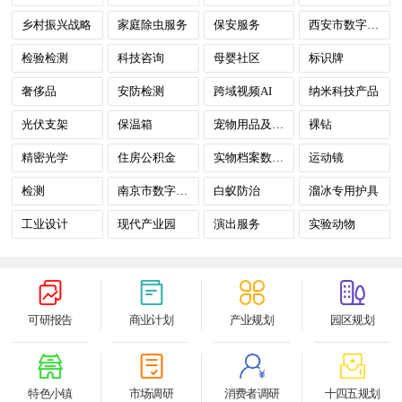
乡村振兴战略
家庭除虫服务
保安服务
西安市数字政府
检验检测
科技咨询
母婴社区
标识牌
奢侈品
安防检测
跨域视频AI
纳米科技产品
光伏支架
保温箱
宠物用品及服务
裸钻
精密光学
住房公积金
实物档案数字化
运动镜
检测
南京市数字政府
白蚁防治
溜冰专用护具
工业设计
现代产业园
演出服务
实验动物
可研报告
商业计划
产业规划
园区规划
特色小镇
市场调研
消费者调研
十四五规划