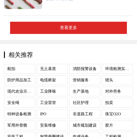
查看更多
相关推荐
航拍
无土基质
消防报警设备
环境检测实验室
防护用品加工
电缆桥架
营销服务
猎头
现代农业示范园
工业降噪
生产基地
对外劳务
安全绳
工业雷管
社区护理
拍卖
特种设备检测
IPO
非道路工程
珠宝O2O
军用外骨骼
安装维修
城市规划建设
胶片
安装工程
智慧商圈建设
电感业务
工程检测