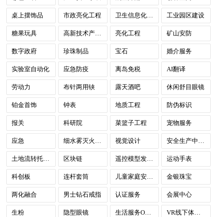
桌上摆饰品
市政亮化工程
卫生信息化建设
工业园区建设
糖果玩具
高新技术产业园
亮化工程
矿山安防
数字政府
珍珠制品
宝石
婚介服务
实验室自动化
应急防疫
离岛免税
AI翻译
劳动力
布针两用铗
露天酒吧
休闲舒目眼镜
铂金首饰
钟表
地质工程
防伪标识
报关
科研院
菜篮子工程
宠物服务
应急
细水雾灭火设备
视觉设计
安全生产中介服务
土地流转托管平台
区块链
遥控模型发动机
运动手表
科创板
连杆套筒
儿童家庭安全防护装置
金银珠宝
两化融合
男士钻石戒指
认证服务
会展中心
生粉
隐型眼镜
生活服务O2O模式
VR线下体验店