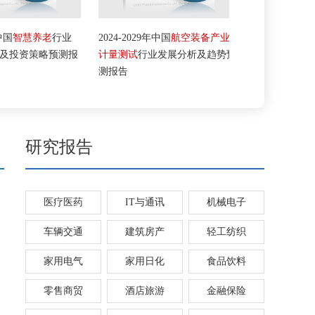
国
智慧养老
行业
2024-2029年中国
航空装备产业
2024-2029年中
投资策略预测报
计量测试
行业发展分析及趋势预
行业发展现状
测报告
测研究报告
研究报告
医疗医药
IT与通讯
机械电子
车辆交通
建筑房产
轻工纺织
家用电气
家用日化
食品饮料
零售商贸
酒店旅游
金融保险