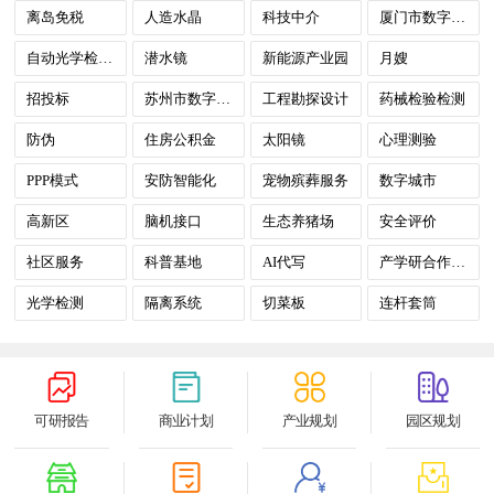
离岛免税
人造水晶
科技中介
厦门市数字政府
自动光学检测设备（AOI）
潜水镜
新能源产业园
月嫂
招投标
苏州市数字政府
工程勘探设计
药械检验检测
防伪
住房公积金
太阳镜
心理测验
PPP模式
安防智能化
宠物殡葬服务
数字城市
高新区
脑机接口
生态养猪场
安全评价
社区服务
科普基地
AI代写
产学研合作创新
光学检测
隔离系统
切菜板
连杆套筒
可研报告
商业计划
产业规划
园区规划