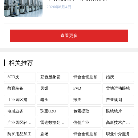
2026年8月4日
查看更多
相关推荐
SOD技
彩色显象管用荫罩
锌合金锁匙扣
婚庆
教育装备
民爆
PVD
雪地运动眼镜
工业园区建设与运营
猎头
报关
产业规划
电感业务
珠宝O2O
色素提取
眼镜镜片
产业园区轻资产运营
雷达数据处理中心
信创产业
高新技术产业园
防护用品加工
剧场
锌合金钥匙扣
职业中介服务