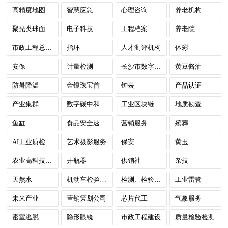
高精度地图
智慧应急
心理咨询
养老机构
聚光类球面透镜
电子科技
工程档案
养老院
市政工程总承包
指环
人才测评机构
体彩
安保
计量检测
长沙市数字政府
黄豆酱油
防暑降温
金银珠宝首
钟表
产品认证
产业集群
数字碳中和
工业区块链
地质勘查
鱼缸
食品安全速测箱
营销服务
殡葬
AI工业质检
艺术摄影服务
保安
黄玉
农业高科技示范园
开瓶器
供销社
杂技
天然水
机动车检验检测
检测、检验与认证（TIC）
工业雷管
未来产业
营销策划公司
芯片代工
气象服务
密室逃脱
隐形眼镜
市政工程建设
质量检验检测