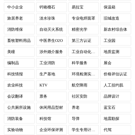
中小企业
钙铬榴石
易拉宝
保温箱
旅居养老
淡水珍珠
专业电焊面罩
旧城改造
消防维保
自动灭火系统
精密光学
新农村综合体
畜牧塑料用品
中医养生O2O
第三方认证
工业园
美瞳
涉外婚介服务
工业自动化服务
地质监测
编制品
工业消防
科学服务
展会
科技情报
生产基地
环境检测实验室
价格评估认证
农业科技
KTV
航空降雨
人工括约肌
会议翻译
票务
社区安防
品牌设计
公共厕所设施
休闲用品型材
养老
蓝宝石
消防装备
科技馆
导弹
地震勘探
实验动物
企业环保评测
学生专用计算器
代驾