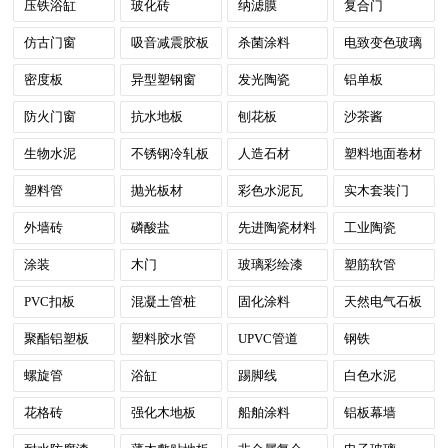
压铁浴缸
玻化砖
纳滤膜
复合门
仿古门窗
吸音减震胶板
杀菌涂料
电致变色玻璃
密度板
异型塑钢窗
发光陶瓷
铝单板
防火门窗
抗水地板
刨花板
沙茶酱
生物水泥
不锈钢冷轧板
人造石材
塑料地面卷材
塑料管
抛光板材
彩色水泥瓦
实木套装门
外墙砖
磷酸盐
先进陶瓷材料
工业陶瓷
涂装
木门
玻璃彩绘漆
塑筋软管
PVC扣板
混凝土管桩
固化涂料
天然电气石板
聚酯铝塑板
塑料胶水管
UPVC管道
钢铁
螺旋管
浴缸
踢脚线
白色水泥
花格砖
强化木地板
船舶涂料
铝板幕墙