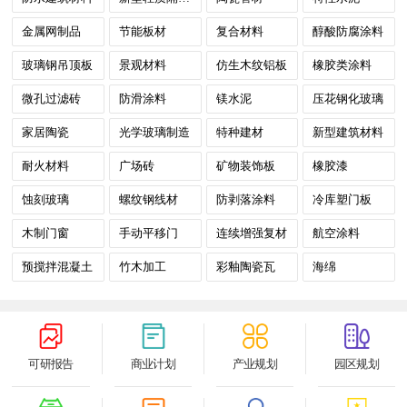
金属网制品
节能板材
复合材料
醇酸防腐涂料
玻璃钢吊顶板
景观材料
仿生木纹铝板
橡胶类涂料
微孔过滤砖
防滑涂料
镁水泥
压花钢化玻璃
家居陶瓷
光学玻璃制造
特种建材
新型建筑材料
耐火材料
广场砖
矿物装饰板
橡胶漆
蚀刻玻璃
螺纹钢线材
防剥落涂料
冷库塑门板
木制门窗
手动平移门
连续增强复材
航空涂料
预搅拌混凝土
竹木加工
彩釉陶瓷瓦
海绵
可研报告
商业计划
产业规划
园区规划