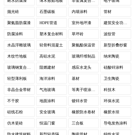
耐水防腐漆
薄木敷贴地板
非金属复合材料
电子玻璃
抛光砖
石墨碳板
内墙涂料
管材
聚氨脂肪腐漆
HDPE管道
室外地坪漆
建筑安全功能膜
防腐涂料
塑木复合材料
草坪砖
波纹管
水晶浮雕玻璃
轻骨料混凝土
聚氨酯保温管
新型折叠纱窗
木纹竹地板
高铝水泥
玻璃纤维制品
纳米陶瓷
玻璃钢复合材料
阻燃建材
感应水龙头
硅酸锌涂料
轻型薄利板
海洋涂料
基材
卫生陶瓷
非晶合金带材
气泡玻璃
等离子喷涂材料
科技木
不干胶
地面涂料
镀锌水管
环保水泥
硅线石粉
安全玻璃
橡胶防水卷材
橡胶水坝
仿木瓷砖
恒温门窗
三合板
导电发热涂料
防水建筑材料
新型轻质隔墙条板
陶瓷管材
特性水泥