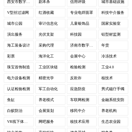
西安市数字政府
剧本杀
信用评级
城市基础设施
V型丝过滤网
红酒收藏
专业电焊面罩
科技中介服务
城市公园
审计信息化
儿童银饰品
国家实验室
演出服务
光伏支架
科技园
铝型材监测
海工装备设计
采购代理
济南市数字政府
年货
彩票
海洋化工
会展中心
冷冻技术
珠宝首饰制造
工业区块链
检验检测
工业4.0
电力设备检测
精密光学
反欺诈
核技术
认证检验检测
军工自动化
应急防疫
男式磁疗手镯
鱼缸
养老模式
车联网检测
金融系统安防
白蚁防治
会展策划
移民中介
养老机构
VR线下体验店
网吧服务
核技术应用
生态农业园