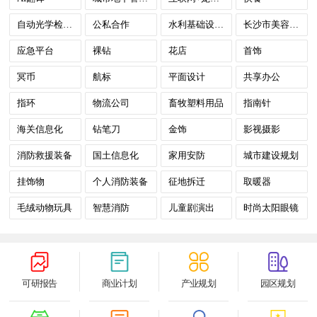
自动光学检测（AOI）
公私合作
水利基础设施咨询
长沙市美容及文化休闲娱乐
应急平台
裸钻
花店
首饰
冥币
航标
平面设计
共享办公
指环
物流公司
畜牧塑料用品
指南针
海关信息化
钻笔刀
金饰
影视摄影
消防救援装备
国土信息化
家用安防
城市建设规划
挂饰物
个人消防装备
征地拆迁
取暖器
毛绒动物玩具
智慧消防
儿童剧演出
时尚太阳眼镜
可研报告
商业计划
产业规划
园区规划