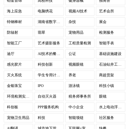
铂金首饰
高校科技
健身器械
独角兽
海上应急
电脑绣花
视频AI技术
艺术会所
特钢棒材
湖南省数字政府
杂技
展会
防辐射
翡翠
宠物用品
检测服务
智能工厂
艺术摄影服务
工程质量检测
智能手表
迪厅
AI技术的餐饮数字化市场与明厨亮灶
公证
基础设施建设
感光胶片
科技创新
视频眼镜
石油钻井工程技术服务
灭火系统
学生专用计算器
养老
商超货架
金银珠宝
IPO
游泳镜
科技小镇
环境检测实验室
自动灭火器
税务师事务所
眼镜
科创板
PPP服务机构
中小企业
水上电动浮板、水下推进器
宠物卫生用品
科技
智能项链
社区服务
AI翻译
城市地下管线探测
互联网+宠物店
快餐