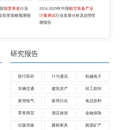
国
智慧养老
行业
2024-2029年中国
航空装备产业
2024-2029年中
投资策略预测报
计量测试
行业发展分析及趋势预
行业发展现状
测报告
测研究报告
研究报告
医疗医药
IT与通讯
机械电子
车辆交通
建筑房产
轻工纺织
家用电气
家用日化
食品饮料
零售商贸
酒店旅游
金融保险
出版传媒
建材家具
能源矿产