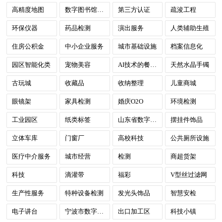
高精度地图
数字图书馆建设
第三方认证
疏浚工程
环保仪器
药品检测
演出服务
人类辅助生殖
住房公积金
中小企业服务
城市基础设施
档案信息化
园区智能化类
宠物美容
AI技术的餐饮数字化市场与明厨亮灶
天然水晶手镯
古玩城
收藏品
收纳整理
儿童商城
眼镜架
家具检测
婚庆O2O
环境检测
工业园区
纸类标签
山东省数字政府
摆挂件饰品
立体车库
门窗厂
高校科技
公共厕所设施
医疗中介服务
城市经营
检测
商超货架
科技
滴灌带
福彩
V型丝过滤网
生产性服务
特种设备检测
发光头饰品
智慧安检
电子讲台
宁波市数字政府
出口加工区
科技小镇