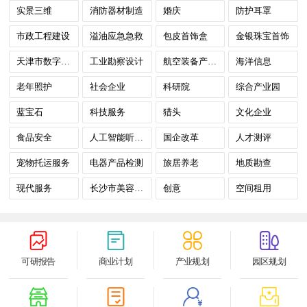
实景三维
消防器材制造
婚庆
防护耳罩
市政工程建设
溢油应急急救
包皮首饰盒
金银珠宝首饰
天津市数字政府
工业勘察设计
航空装备产业计量测试
海洋信息
老年照护
社会企业
科研院
综合产业园
蓝宝石
科技服务
猎头
文化企业
食品安全
人工智能听视觉SoC
国企改革
人才测评
宠物托运服务
电器产品检测
旅居养老
地质勘查
现代服务
长沙市美容及文化休闲娱乐
创意
空间租用
可研报告
商业计划
产业规划
园区规划