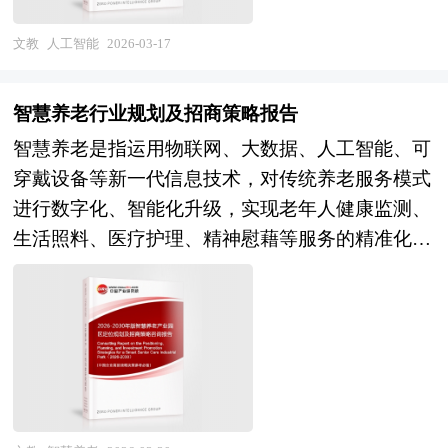
国体育用品的行业现状、市场各类经营指标的情
号；认知与学习层面，机器学习作为重要分支，能
国家统计局、国家商务部、国家发改委、国家经济
程管理、信息技术、风险管理与可持续发展等多学
况、重点企业状况、区域市场发展情况等内容进行
让机器在海量数据中自主挖掘规律、优化性能，无
信息中心、国务院发展研究中心、国家海关总署、
文教
人工智能
2026-03-17
科知识，依托企业资源计划（ERP）、计算机化维
详细的阐述和深入的分析，着重对体育用品业务的
需人类逐一编写规则；推理与决策层面，人工智能
全国商业信息中心、中国经济景气监测中心、中国
护管理系统（CMMS）、物联网（IoT）传感网
发展进行详尽深入的分析，并根据体育用品行业的
可基于预设逻辑或习得的知识，对复杂问题进行分
行业研究网、全国及海外相关报刊杂志的基础信息
络、大数据分析及人工智能等数字化工具，实现资
智慧养老行业规划及招商策略报告
政策经济发展环境对体育用品行业潜在的风险和防
析判断，输出解决方案。 人工智能的定义并非一
以及健身与塑形行业研究单位等公布和提供的大量
产状态实时感知、故障预测、绩效评估与智能决策
智慧养老是指运用物联网、大数据、人工智能、可
范建议进行分析。 《2026年版体育用品产业规划
成不变，其内涵随技术发展不断拓展。早期人工智
资料。报告对我国健身与塑形行业的供需状况、发
支持。在企业层面，健全的资产管理体系有助于降
穿戴设备等新一代信息技术，对传统养老服务模式
专项研究报告》由中研产业规划院领衔制作，精英
能聚焦于逻辑推理等抽象思维的模拟，如今已延伸
展现状、子行业发展变化等进行了分析，重点分析
低全生命周期成本、提升生产连续性、增强合规披
进行数字化、智能化升级，实现老年人健康监测、
专家团队在上千个重大项目积累了宝贵经验，为项
至自然语言处理、计算机视觉、专家系统等多个应
了国内外健身与塑形行业的发展现状、如何面对行
露能力并支撑资本结构优化；在公共部门，则是保
生活照料、医疗护理、精神慰藉等服务的精准化、
目成功落地保驾护航。中研产业规划院率先在业内
用领域，且正朝着通用人工智能方向探索——通用
业的发展挑战、行业的发展建议、行业竞争力，以
障公共服务供给质量、提高财政资金使用效率、推
个性化、高效化供给的新型养老服务体系。行业范
提出“全流程一体化”综合解决方案，提供从前期拿
人工智能具备更广泛的适应性，能像人类一样灵活
及行业的投资分析和趋势预测等等。报告还综合了
动基础设施高质量发展和实现国家治理现代化的重
畴涵盖智慧健康监测（智能手环、床垫、跌倒检
地策划、定位策划、概念规划、空间规划、总体规
应对不同场景的各类任务，而非局限于特定领域的
健身与塑形行业的整体发展动态，对行业在产品方
要基础。 本研究咨询报告由中研普华咨询公司领
测）、智慧生活辅助（智能家居、服务机器人、紧
划、城市设计、建筑设计、景观设计、IP设计、商
单一功能。同时，人工智能的定义也需结合伦理与
面提供了参考建议和具体解决办法。报告对于健身
衔撰写，在大量周密的市场调研基础上，主要依据
急呼叫）、智慧医疗护理（远程问诊、慢病管理、
业模式设计、招商、投资、运营等一系列咨询服
社会维度理解，它不仅是技术集合，更涉及技术应
与塑形产品生产企业、经销商、行业管理部门以及
了国家统计局、国家财政部、中国人民银行、国家
药品配送）、智慧精神关爱（虚拟陪伴、社交平
务。 中研普华通过对体育用品行业长期跟踪监
用对人类生活、工作、社会结构的深刻影响，这也
拟进入该行业的投资者具有重要的参考价值，对于
金融监督管理总局、中国证券监督管理委员会、国
台、文化娱乐）以及智慧养老综合管理服务平台。
测，分析体育用品行业需求、供给、经营特性、获
要求其发展始终与人类价值、社会规范相适配。
研究我国健身与塑形行业发展规律、提高企业的运
务院发展研究中心、国际资产管理协会、中国金融