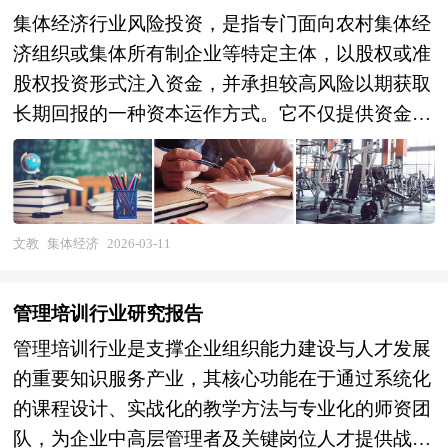
集体经济行业风险投资，是指专门面向农村集体经
济组织或集体所有制企业等特定主体，以股权或准
股权投资形式注入资金，并承担较高风险以期获取
长期回报的一种资本运作方式。它不仅提供资金支
持，更强调通过专业管理赋能，提升集体经济的市
场化运营能力与抗风险水平。这类投资通常聚焦于
农业产业化、乡村文旅、绿色能源、数字乡村等符
合国家战略方向的领域，在推动共同富裕和乡村振
文教
集体经济
2026-03-11
兴的大背景下，日益成为连接城乡资本与资源的重
要纽带。 当前，在“新质生产力”加快培育和“双
管理培训行业研究报告
碳”目标持续推进的热点驱动下，集体经济行业风
管理培训行业是支撑企业组织能力建设与人才发展
险投资正呈现出新的发展特征：一方面，投资逻辑
的重要知识服务产业，其核心功能在于通过系统化
从传统的资源开发转向科技驱动，更加注重对智慧
的课程设计、实战化的教学方法与专业化的师资团
农业、生态循环技术、农村电商供应链等创新模式
队，为企业中高层管理者及关键岗位人才提供战略
的支持，推动集体经济向高附加值环节延伸；另一