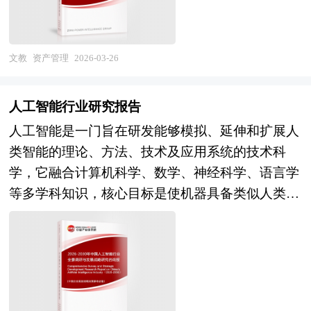
作经验，业务覆盖全球。累积300多个产业园区规
能技术平台、专业人才体系及多场景服务网络的头
战略价值。 资产管理的对象涵盖有形资产与无形
进行了分析，重点分析了国内外管理培训行业的发
划落地项目案例，拥有丰富的产业园区、特色小
部品牌将确立主导地位，行业集中度加速提升，垂
资产两大类：有形资产包括土地、建筑物、基础设
展现状、如何面对行业的发展挑战、行业的发展建
镇、田园综合体、文旅地产、智慧物流、乡村振兴
直领域专精特新工作室在细分人群与专业功能上形
施、机械设备、运输工具、存货等实物资源；无形
议、行业竞争力，以及行业的投资分析和趋势预测
文教
资产管理
2026-03-26
等类型项目规划经验。 中研普华28年的产业研究
成差异化优势，跨界融合（医疗、科技、保险、文
资产则涉及专利权、商标权、著作权、专有技术、
等等。报告还综合了管理培训行业的整体发展动
服务经验，形成了独特的产业研究及战略投资一体
旅）催生新型健康服务运营商，而模式陈旧、服务
软件系统、数据资源、客户关系、品牌价值、商誉
态，对行业在产品方面提供了参考建议和具体解决
化服务体系，涉及8000多个细分行业，积累了数十
人工智能行业研究报告
同质、合规风险高的企业将面临淘汰或整合。总体
以及碳排放权等新型权益性资产。 现代资产管理
办法。报告对于管理培训产品生产企业、经销商、
万份行业研究报告数据库、服务了20多万家企事业
人工智能是一门旨在研发能够模拟、延伸和扩展人
而言，健身与塑形行业正经历从"销售驱动"向"服
强调覆盖资产从规划立项、投资决策、采购建设、
行业管理部门以及拟进入该行业的投资者具有重要
单位，现已成为中国最具影响力的产业研究咨询综
类智能的理论、方法、技术及应用系统的技术科
务驱动"、从"单一健身"向"健康管理"、从"精英消
投入使用、运行维护、升级改造到最终报废或转让
的参考价值，对于研究我国管理培训行业发展规
合服务机构。集团下属研究院的产业研究报告在大
学，它融合计算机科学、数学、神经科学、语言学
费"向"大众普惠"的历史性转变，2026-2030年将是
的完整生命周期，通过建立标准化流程、量化绩效
律、提高企业的运营效率、促进企业的发展壮大有
量周密的市场调研基础上，主要依据了国家统计
等多学科知识，核心目标是使机器具备类似人类的
智能化服务普及、场景融合深化、医体融合成熟、
指标和动态反馈机制，实现对资产状态、成本结
学术和实践的双重意义。
局、国家商务部、国家市场监督管理总局、国家发
感知、认知、学习、推理、决策甚至创造能力。
产业生态优化的关键窗口期，深刻理解健康消费升
构、使用效率与风险暴露的全面掌控。其核心理念
改委、国家经济信息中心、国务院发展研究中心、
从本质来看，人工智能并非简单复刻人类思维，而
级趋势与产业技术变革规律，对于制定科学的投资
已从传统的“保值防损”演进为“价值经营”，不仅关
国家海关总署、中国经济景气监测中心、中国行业
是通过算法构建数据模型，让机器在处理信息时呈
战略、把握健身与塑形产业发展机遇具有重大战略
注资产的安全性与可用性，更注重其在资源配置优
研究网、国内外相关报刊杂志的基础信息以及体育
现出智能行为：感知层面，它能借助图像识别、语
意义。 本研究咨询报告由中研普华咨询公司领衔
化、成本效益平衡、风险缓释和战略支撑中的作
用品专业研究单位等公布和提供的大量资料。对我
音识别等技术捕捉并解析外界的视觉、听觉等信
撰写，在大量周密的市场调研基础上，主要依据了
用。 在方法论上，资产管理融合了财务管理、工