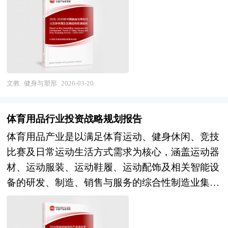
性。从产业范畴来看，健身与塑形行业涵盖上游器
习、AI陪练、组织发展咨询等新兴领域延伸。 当
会、中国行业研究网、国内外相关刊物的基础信息
械设备与智能穿戴（商用健身器械、家用健身设
前，中国管理培训行业正处于需求升级与模式重构
以及各省市相关统计单位等公布和提供的大量资
备、智能手环、体脂秤、运动相机），中游服务供
的关键转型期。经过多年的市场化发展，行业规模
料。对集体经济行业风险投资现状、国际化进程与
给（传统健身房、精品健身工作室、私教服务、线
持续扩大，培训产品日益丰富，本土培训机构在领
外资进入、融资渠道、如何运作风险投资、退出机
上健身平台、医美塑形机构、康复理疗中心），以
导力、营销、生产运营等领域形成特色优势，在线
制及发展趋势等进行了系统的分析，并重点分析了
及下游衍生消费（运动营养补剂、健身服饰、健康
文教
健身与塑形
2026-03-20
学习平台快速发展，企业培训预算投入稳步增长，
集体经济行业风险投资的主要现存问题、相应对策
管理APP、健身培训认证）的完整产业链条。按照
培训与业务战略的结合度提升。未来，中国管理培
以及新形势下面临的机遇与挑战和企业的应对策略
服务场景可分为线下实体健身（综合健身房、团课
训行业将在"人才强国"战略与"企业数字化转型"的
体育用品行业投资战略规划报告
等。是风险投资公司、研究机构及集体经济行业相
工作室、私教工作室、瑜伽普拉提馆）与线上数字
双重驱动下，进入品质升级与模式创新的新阶段。
关企业准确了解目前集体经济行业风险投资业发展
体育用品产业是以满足体育运动、健身休闲、竞技
健身（直播课程、AI私教、VR健身、社区打
从市场前景看，经济高质量发展对企业管理者能力
动态，把握企业定位和发展方向不可多得的精品。
比赛及日常运动生活方式需求为核心，涵盖运动器
卡），按照功能目标则形成减脂塑形、增肌力量、
提出更高要求，新质生产力培育与科技创新管理需
材、运动服装、运动鞋履、运动配饰及相关智能设
体态矫正、运动康复、产后修复等多元矩阵。随着
求增长，新生代员工管理与组织文化建设需求旺
备的研发、制造、销售与服务的综合性制造业集
健康意识觉醒与消费观念转变，健身与塑形正从精
盛，出海企业全球化领导力培训市场扩容，预计行
群。作为体育产业的基础支撑和制造业的重要组成
英小众向大众普惠、从单一运动向综合健康管理转
业将保持稳健增长，结构分化与价值竞争加剧。产
部分，其产业链条横跨新材料研发、工业设计、智
型，其产业边界不断向运动医疗、形体美学、心理
业格局层面，具备原创内容能力、师资运营能力、