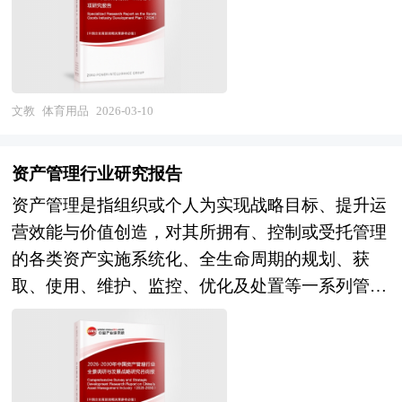
能制造、品牌营销、渠道零售及运动服务等多个环
健康、银发健身等新兴领域延伸。 当前，中国健
数字化平台能力及客户成功服务能力的头部机构将
节，产品应用场景覆盖专业竞技、大众健身、户外
身与塑形行业正处于模式重构与价值回归的关键调
确立主导地位，行业集中度提升，专业化机构在特
运动、校园体育及运动康复等多元领域。当前，体
整期。经过多年的市场培育与资本助推，行业规模
定行业（科技、金融、制造）或特定领域（领导
育用品产业正从传统的功能型装备制造向科技赋
持续扩大，健身人口渗透率稳步提升，新型健身业
力、创新、数字化）形成差异化优势，跨界融合
能、时尚表达、健康服务与数字生态深度融合的现
文教
体育用品
2026-03-10
态不断涌现，智能健身设备与线上内容快速发展，
（咨询、科技、人力资源、内容IP）催生新型企业
代产业形态加速演进，成为体育强国建设、健康中
国潮运动品牌崛起，健身文化逐渐融入都市生活方
学习服务商，而内容陈旧、师资薄弱、数字化滞
国战略与消费升级浪潮交汇的重要经济增长极。
式。未来，中国健身与塑形行业将在"健康中国"战
资产管理行业研究报告
后、效果难证的企业将面临淘汰。 本研究咨询报
产业规划一般包括产业发展现状、产业特征分析、
略与"体育强国建设"的双重驱动下，进入品质升级
资产管理是指组织或个人为实现战略目标、提升运
告由中研普华咨询公司领衔撰写，在大量周密的市
产业发展目标和发展定位、产业发展重点方向、产
与生态繁荣的新阶段。从市场前景看，中等收入群
营效能与价值创造，对其所拥有、控制或受托管理
场调研基础上，主要依据了国家统计局、国家商务
业空间引导和产业发展政策等。随着中国对外开放
体扩容与老龄化加速释放全年龄段健身需求，Z世
的各类资产实施系统化、全生命周期的规划、获
部、国家发改委、国家经济信息中心、国务院发展
程度的深化，经济全球化和区域化对产业发展的影
代颜值经济与社交健身文化持续发酵，银发健身与
取、使用、维护、监控、优化及处置等一系列管理
研究中心、国家海关总署、全国商业信息中心、中
响显著增强，产业间的竞争层次和深度也发生了变
适老化运动市场蓝海待启，女性健康与孕产修复服
活动的总和。其本质是一种以价值为导向、风险可
国经济景气监测中心、中国行业研究网、全国及海
化。因此，科学预测产业发展趋势和空间变化态
务精细化，企业健康管理与员工福利市场激活，预
控、效率优先的综合性管理职能，旨在确保资产在
外相关报刊杂志的基础信息以及管理培训行业研究
势，对产业发展和规划具有重要的意义。中研普华
计行业将保持稳健增长，结构优化与服务升级成为
物理性能、财务表现、合规要求和可持续发展等维
单位等公布和提供的大量资料。报告对我国管理培
拥有28年的产业规划、细分市场研究及大量项目运
主旋律。产业格局层面，具备内容IP运营能力、智
度上持续满足业务需求，并最大化其经济、社会或
训行业的供需状况、发展现状、子行业发展变化等