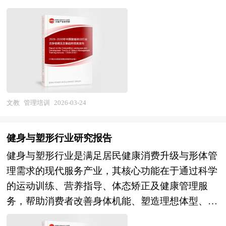
思维、领导力、专业技能、创新方法等方面的知识
方面，风险治理机制也在同步完善，尤其关注政策
赋能与能力提升服务，助力企业应对复杂商业环
稳定性、产权界定清晰度以及治理结构现代化等关
境、实现战略转型与持续增长。从产业范畴来看，
键问题，以应对因集体决策机制复杂、市场化经验
管理培训行业涵盖上游内容研发与师资培养（课程
不足带来的运营不确定性。 中国的风险投资起步
体系设计、案例开发、讲师认证、知识IP打造），
于20世纪80年代，在市场经济的大潮中，中国的风
中游培训交付与运营（公开课、企业内训、在线学
险投资事业已经有了较大的发展。随着中国经济持
习、行动学习、教练辅导、测评咨询），以及下游
续稳定地高速增长和资本市场的逐步完善，中国的
文教
管理培训
2026-03-24
效果评估与增值服务（学习转化跟踪、人才发展咨
资本市场在最近几年呈现出强劲的增长态势，投资
询、组织能力建设、校友网络运营）的完整产业链
于中国市场的高回报率使中国成为全球资本关注的
健身与塑形行业研究报告
条。按照培训对象可分为高层领导力、中层管理、
战略要地。 本报告由中研普华咨询公司领衔撰
健身与塑形行业是满足居民健康消费升级与形体管
基层员工及专业人才培训，按照交付形式则形成线
写，在大量周密的市场调研基础上，主要依据了国
理需求的现代服务产业，其核心功能在于通过科学
下公开课、企业定制内训、在线学习平台、混合式
家统计局、国家商务部、国家财政部、中国证券监
的运动训练、营养指导、体态矫正及健康管理服
学习等多元矩阵。随着企业数字化转型与人才竞争
督管理委员会、中国风险投资协会、中国风险投资
务，帮助消费者改善身体机能、塑造理想体型、提
加剧，管理培训正从知识传授向能力转化、从通用
研究院、深圳创业投资同业公会、北京创业投资协
升生活质量，兼具健康属性、审美属性与社交属
课程向场景定制转变，其产业边界不断向数字化学
会、上海创业投资行业协会、集体经济行业相关协