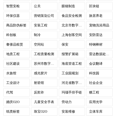
智慧安检
公关
眼镜制造
区块链
环保仪器
营销策划公司
食品安全检测
旅居养老
商品防伪标签
安装工程
北京市数字政府
宠物洗浴用品
科创板
制冷
上海创客空间
安防雷达
奢侈品租赁
空间站
保安
特钢棒材
地质工程
工程质量检测
报警扩展箱
雷达数据处理中心
社区建设
苏州市数字政府
海底管道工程
会议翻译
水族馆
感光胶片
工业园规划
科技园
工业设计
射箭馆
河北省数字政府
社会企业
代驾
反欺诈
玛瑙手排手链
糖工程
婚庆O2O
儿童安全手表
劳动力
应用光学
纸类标签
珠宝O2O
安装维修
立体车库