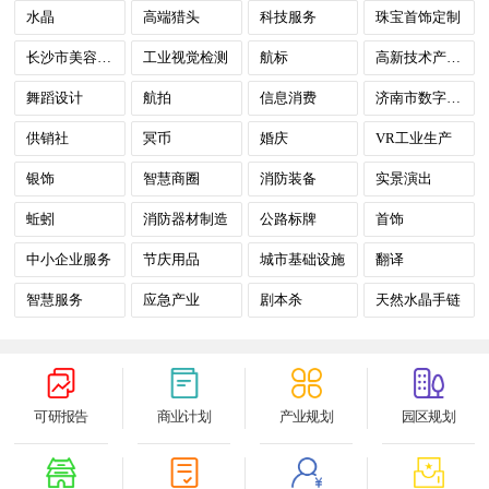
水晶
高端猎头
科技服务
珠宝首饰定制
长沙市美容及文化休闲娱乐
工业视觉检测
航标
高新技术产业园
舞蹈设计
航拍
信息消费
济南市数字政府
供销社
冥币
婚庆
VR工业生产
银饰
智慧商圈
消防装备
实景演出
蚯蚓
消防器材制造
公路标牌
首饰
中小企业服务
节庆用品
城市基础设施
翻译
智慧服务
应急产业
剧本杀
天然水晶手链
可研报告
商业计划
产业规划
园区规划