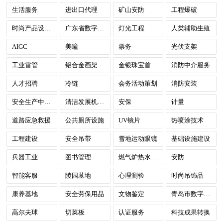
生活服务
进出口代理
矿山安防
工程爆破
时尚产品设计服务
广东省数字政府
灯光工程
人类辅助生殖
AIGC
美瞳
票务
光伏支架
工业雷管
铝合金画架
金银珠宝首
消防中介服务
人才招聘
冷链
会务活动策划
消防安装
安全生产中介服务
清洁发展机制(CDM)
安保
计量
道路应急救援
公共厕所设施
UV镜片
热喷涂技术
工程建设
安全吊带
雪地运动眼镜
基础设施建设
兵器工业
图书管理
燃气炉热水供热
安防
智能客服
陵园墓地
心理测验
时尚吊饰品
康养基地
安全劳保用品
文物鉴定
青岛市数字政府
高尔夫球
切菜板
认证服务
科技成果转换