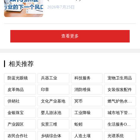
2026年7月25日
查看更多
相关推荐
防蓝光眼镜
兵器工业
科技服务
宠物卫生用品
皮革饰品
印章
消防维保
女装假发配件
供销社
文化产业基地
冥币
燃气炉热水供热
金银珠宝
婴儿游泳池
工业降噪
城市地下管线探测
产业园区
实景三维
蚯蚓
生活服务O2O模式
农民合作社
乡镇综合体
人造土壤
光谱系统