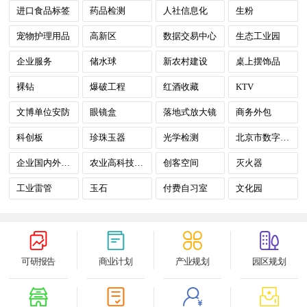
进口食品标签
药品检测
人社信息化
生粉
宠物护理用品
高新区
数据交易中心
生态工业园
企业服务
储水球
新农村建设
桌上摆饰品
裸钻
爆破工程
红酒收藏
KTV
文博单位安防
眼镜盒
落地式放大镜
商务外包
科创板
珍珠玉器
光学检测
北京市数字政府
企业国内外并购
农业高科技示范园
创客空间
灭火器
工业雷管
玉石
付费自习室
文化园
可研报告
商业计划
产业规划
园区规划