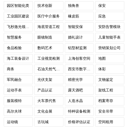
园区智能化类
技术创新
独角兽
保安
工业园区建设
医疗中介服务
橡皮筋
应急
飞秒激光领域超疏水及亲疏水
海底管道工程
智能安保
安防告警模块
智慧服务
眼镜制造
婚礼设计
儿童智能手表
食品检验
数码艺术
铝型材监测
营销策划公司
海工装备设计
工业视觉检测
上海创客空间
地图
商务
石油天然气检测
西安市数字政府
体彩
军民融合
光伏支架
精密光学
文物鉴定
运动手表
产品认证
露天酒吧
架线工程
服装模特
火车票代售
人造水晶
档案寄存
高尔夫球
文化会展
特种设备检测
安全吊带
运动镜
古玩城
价格评估认证
空间租用