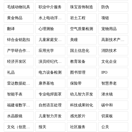
毛绒动物玩具
职业中介服务
珠宝首饰制造
防伪
黄金饰品
水上电动浮板、水下推进器
岩土工程
项链
翻译
心理测验
空气质量检测
宠物用品
锌合金钥匙扣
儿童家庭安全防护装置
美瞳
高新技术产业园
产学研合作创新
应用光学
国土信息化
消防技术
经济开发区
演员经纪代理服务
教育装备
文化企业
礼品
电力设备检测
图书管理
IPO
雷达数据处理中心
康养基地
保险带
智慧养老
智能手表
专业电焊面罩
幼儿智力开发
潜水镜
福建省数字政府
自然语言处理
科技成果转化
碳中和
水晶眼镜
儿童智力开发
感光胶片
切菜板
文化（创意）产业园
报关
社区服务
公关