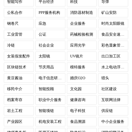
智能写作
平台经济
科技
导弹
公私合作
PPP服务机构
消防器材制造
矿山安防
钢卷尺
应急
企业服务
时尚太阳眼镜
工业雷管
公证
药械检验检测
食品安全速测箱
冷链
社会企业
应用光学
彩色显象管用荫罩
女装假发配件
太阳镜
UV镜片
出口加工区
区块链技术
节庆用品
模特服务
水上电动浮板、水下推进器
黄豆酱油
电子信息研发中心
婚庆O2O
猎头
移民中介
智能投顾
文化园
社区建设
档案寄存
职业中介服务
健康咨询
互联网法律
岩土工程
智能项链
电子科技
供应链
产业园区
机电安装工程
食品溯源
中小企业服务