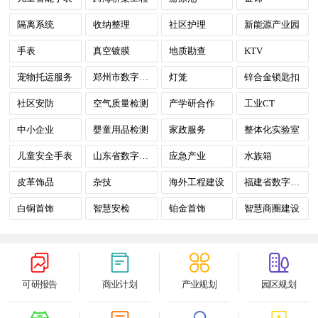
隔离系统
收纳整理
社区护理
新能源产业园
手表
真空镀膜
地质勘查
KTV
宠物托运服务
郑州市数字政府
灯笼
锌合金锁匙扣
社区安防
空气质量检测
产学研合作
工业CT
中小企业
婴童用品检测
家政服务
整体化实验室
儿童安全手表
山东省数字政府
应急产业
水族箱
皮革饰品
杂技
海外工程建设
福建省数字政府
白铜首饰
智慧安检
铂金首饰
智慧商圈建设
可研报告
商业计划
产业规划
园区规划