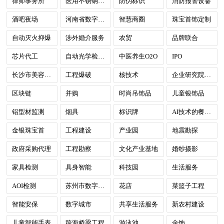
律师事务所
医用不锈钢手推车
防伪标识
消防报警设备
酒吧夜场
河南省数字政府
智慧商圈
珠宝首饰定制
自动灭火抑爆
涉外婚介服务
农贸
品牌联合
芯片代工
自动光学检测设备（AOI）
中医养生O2O
IPO
长沙市美容及文化休闲娱乐
工程爆破
核技术
企业研究院建设
区块链
并购
时尚吊饰品
儿童银饰品
铝型材监测
烟具
标识牌
AI技术的餐饮数字化市场与明厨亮灶
金银珠宝首
工程建设
产业园
地震勘探
政府采购代理
工程勘察
文化产业基地
婚纱摄影
家具检测
具身智能
科技园
生活服务
AOI检测
苏州市数字政府
花店
菜篮子工程
智能安保
数字城市
共享生活服务
新农村建设
儿童智能手表
跨海桥梁工程
游泳池
金饰