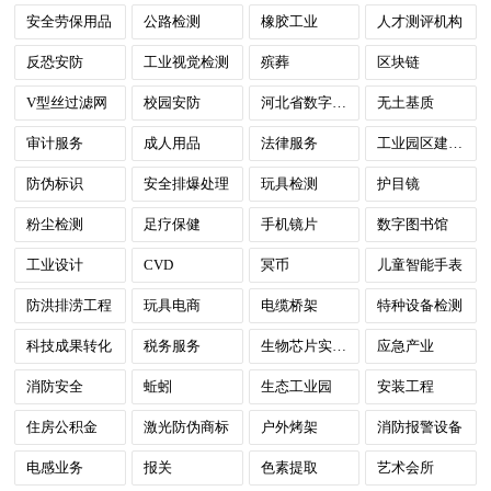
安全劳保用品
公路检测
橡胶工业
人才测评机构
反恐安防
工业视觉检测
殡葬
区块链
V型丝过滤网
校园安防
河北省数字政府
无土基质
审计服务
成人用品
法律服务
工业园区建设与运营
防伪标识
安全排爆处理
玩具检测
护目镜
粉尘检测
足疗保健
手机镜片
数字图书馆
工业设计
CVD
冥币
儿童智能手表
防洪排涝工程
玩具电商
电缆桥架
特种设备检测
科技成果转化
税务服务
生物芯片实验室
应急产业
消防安全
蚯蚓
生态工业园
安装工程
住房公积金
激光防伪商标
户外烤架
消防报警设备
电感业务
报关
色素提取
艺术会所