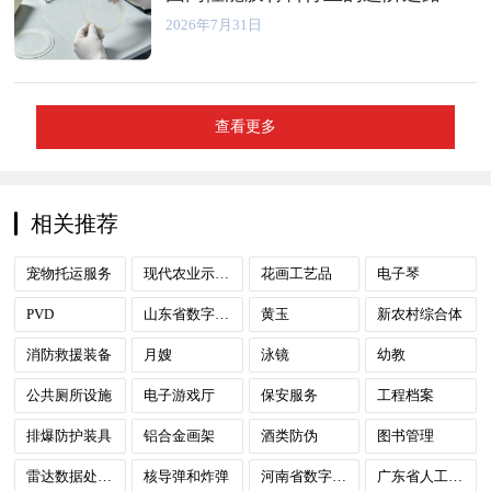
2026年7月31日
查看更多
相关推荐
宠物托运服务
现代农业示范园
花画工艺品
电子琴
PVD
山东省数字政府
黄玉
新农村综合体
消防救援装备
月嫂
泳镜
幼教
公共厕所设施
电子游戏厅
保安服务
工程档案
排爆防护装具
铝合金画架
酒类防伪
图书管理
雷达数据处理中心
核导弹和炸弹
河南省数字政府
广东省人工智能