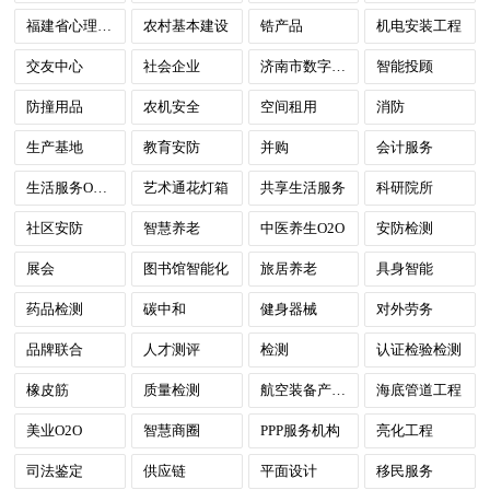
福建省心理咨询
农村基本建设
锆产品
机电安装工程
交友中心
社会企业
济南市数字政府
智能投顾
防撞用品
农机安全
空间租用
消防
生产基地
教育安防
并购
会计服务
生活服务O2O模式
艺术通花灯箱
共享生活服务
科研院所
社区安防
智慧养老
中医养生O2O
安防检测
展会
图书馆智能化
旅居养老
具身智能
药品检测
碳中和
健身器械
对外劳务
品牌联合
人才测评
检测
认证检验检测
橡皮筋
质量检测
航空装备产业计量测试
海底管道工程
美业O2O
智慧商圈
PPP服务机构
亮化工程
司法鉴定
供应链
平面设计
移民服务