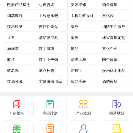
电器产品检测
心理咨询
安装维修
铂金首饰
烟花爆竹
工程总承包
工程勘察设计
文化园
技术检测
摆挂件饰品
票务
消防中介服务
计量
清洁发展机制(CDM)
杂技
珠宝首饰定制
滴灌带
数字城市
饰品
文化企业
胶片
数字图书馆建设
疏浚工程
国企改革
敬老院
道路标志
易拉宝
娱乐休闲用品
红酒收藏
宠物洗浴用品
智能手表
酒吧夜场
可研报告
商业计划
产业规划
园区规划