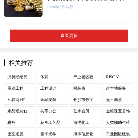
2026年2月14日
查看更多
相关推荐
演员经纪代理服务
体育
产业园区轻资产运营
RISC-V
展览工程
工程设计
时装表
超本地服务
互联网+知识产权服务
金融安防
长沙市数字政府
无土基质
水晶烟灰缸
共享办公
艺术会所
金银珠宝首饰
税务
花画工艺品
海洋化工
人类辅助生殖
密室逃脱
量子光学
海洋信息化
工业园区建设