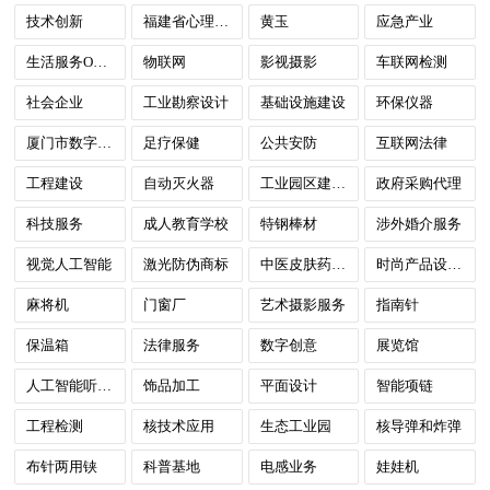
技术创新
福建省心理咨询
黄玉
应急产业
生活服务O2O模式
物联网
影视摄影
车联网检测
社会企业
工业勘察设计
基础设施建设
环保仪器
厦门市数字政府
足疗保健
公共安防
互联网法律
工程建设
自动灭火器
工业园区建设与运营
政府采购代理
科技服务
成人教育学校
特钢棒材
涉外婚介服务
视觉人工智能
激光防伪商标
中医皮肤药研发中心
时尚产品设计服务
麻将机
门窗厂
艺术摄影服务
指南针
保温箱
法律服务
数字创意
展览馆
人工智能听视觉SoC
饰品加工
平面设计
智能项链
工程检测
核技术应用
生态工业园
核导弹和炸弹
布针两用铗
科普基地
电感业务
娃娃机