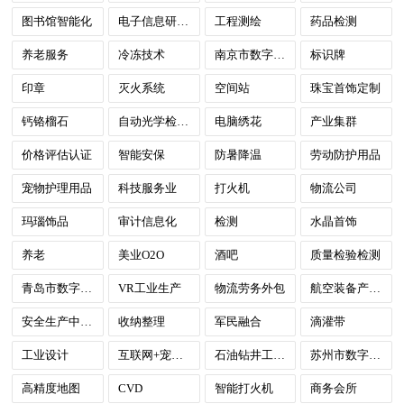
图书馆智能化
电子信息研发中心
工程测绘
药品检测
养老服务
冷冻技术
南京市数字政府
标识牌
印章
灭火系统
空间站
珠宝首饰定制
钙铬榴石
自动光学检测（AOI）
电脑绣花
产业集群
价格评估认证
智能安保
防暑降温
劳动防护用品
宠物护理用品
科技服务业
打火机
物流公司
玛瑙饰品
审计信息化
检测
水晶首饰
养老
美业O2O
酒吧
质量检验检测
青岛市数字政府
VR工业生产
物流劳务外包
航空装备产业计量测试
安全生产中介服务
收纳整理
军民融合
滴灌带
工业设计
互联网+宠物店
石油钻井工程技术服务
苏州市数字政府
高精度地图
CVD
智能打火机
商务会所