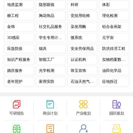
地质监测
隐形眼镜
科研
体彩
糖工程
胸花饰品
竞技用轮椅
理化检测
金饰
社交礼品服务
染发用酶
铝合金画架
3D感应
学生专用计算器
微系统
元宇宙
应急防疫
烟具
安全劳保用品
防洪排涝工程
知识产权服务
智能工厂
认证机构
实物档案数字化
婚庆服务
光学检测
珠宝首饰
油田化学品
老年照护
家用安防
石油天然气检测
征地拆迁
可研报告
商业计划
产业规划
园区规划