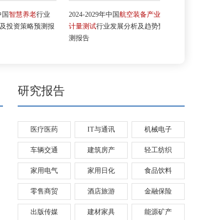
国
智慧养老
行业
2024-2029年中国
航空装备产业
2024-2029年中
投资策略预测报
计量测试
行业发展分析及趋势预
行业发展现状
测报告
测研究报告
研究报告
医疗医药
IT与通讯
机械电子
车辆交通
建筑房产
轻工纺织
家用电气
家用日化
食品饮料
零售商贸
酒店旅游
金融保险
出版传媒
建材家具
能源矿产