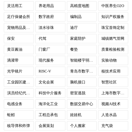
灵活用工
养老用品
高精度地图
中医养生O2O
足疗保健会所
数字政府
编制品
知识产权服务
宠物用品及服务
淡水珍珠
迪厅
珠宝首饰定制
保安
代驾
家庭陪护
城镇燃气管网
黄豆酱油
门窗厂
餐垫
质量检验检测
滴灌带
现代服务
智能楼宇弱电系统
实验动物
光学镜片
RISC-V
青岛市数字政府
核技术应用
工业园区建设与运营
文化会展
脑机接口
智慧社区
演员经纪代理服务
科技中介服务
密室逃脱
上海市数字政府
电感业务
海洋化工业
数据交易中心
视频AI技术
蚯蚓
工程总承包
娃娃机
人造水晶
核导弹和炸弹
会展策划
个人搬家
充气袋