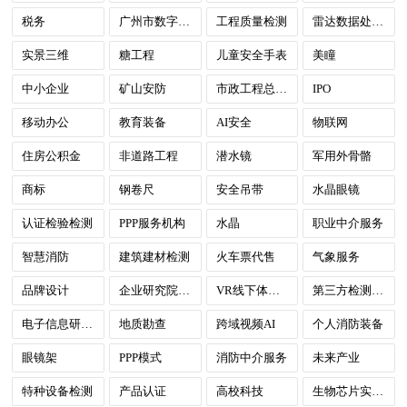
税务
广州市数字政府
工程质量检测
雷达数据处理中心
实景三维
糖工程
儿童安全手表
美瞳
中小企业
矿山安防
市政工程总承包
IPO
移动办公
教育装备
AI安全
物联网
住房公积金
非道路工程
潜水镜
军用外骨骼
商标
钢卷尺
安全吊带
水晶眼镜
认证检验检测
PPP服务机构
水晶
职业中介服务
智慧消防
建筑建材检测
火车票代售
气象服务
品牌设计
企业研究院建设
VR线下体验店
第三方检测服务
电子信息研发中心
地质勘查
跨域视频AI
个人消防装备
眼镜架
PPP模式
消防中介服务
未来产业
特种设备检测
产品认证
高校科技
生物芯片实验室