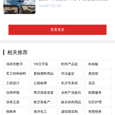
2026年7月13日
查看更多
相关推荐
深圳市数字政府
VR元宇宙
时尚产品设计服务
科创板
军工特种材料
畜牧塑料用品
司法鉴定
展览馆
工程设计
公路标牌
长沙市美容及文化休闲娱乐
花店
信用评级
男式假发发套
乡村产业振兴
殡葬服务
珍珠玉器
航空装备产业计量测试
娱乐休闲用品
社区护理
独角兽
海洋化工
虚拟现实制作服务
智慧税务