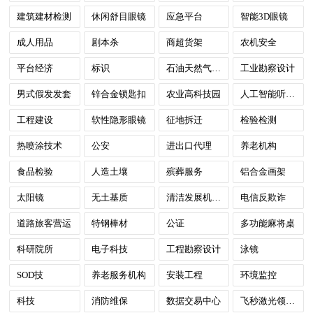
建筑建材检测
休闲舒目眼镜
应急平台
智能3D眼镜
成人用品
剧本杀
商超货架
农机安全
平台经济
标识
石油天然气检测
工业勘察设计
男式假发发套
锌合金锁匙扣
农业高科技园
人工智能听视觉SoC
工程建设
软性隐形眼镜
征地拆迁
检验检测
热喷涂技术
公安
进出口代理
养老机构
食品检验
人造土壤
殡葬服务
铝合金画架
太阳镜
无土基质
清洁发展机制(CDM)
电信反欺诈
道路旅客营运
特钢棒材
公证
多功能麻将桌
科研院所
电子科技
工程勘察设计
泳镜
SOD技
养老服务机构
安装工程
环境监控
科技
消防维保
数据交易中心
飞秒激光领域超疏水及亲疏水