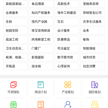
新能源基础设施建设
食品溯源
高新技术
宠物美容师
会展服务
知识产权服务
海外工程建设
营销策划公司
生粉
现代产业园
宝石
共享生活服务
校园安防
珠宝首饰制造
会计服务
会务
疏浚工程
跨海桥梁工程
防暑降温
银饰
卫生信息化建设
门窗厂
司法鉴定
智能项链
检测、检验与认证（TIC）
影视摄影
数字图书馆
城市经营
开瓶器
游泳镜
心理咨询
信息消费
可研报告
商业计划
产业规划
园区规划