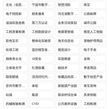
文化（创意）产业园
宁波市数字政府
智慧消防
珠宝
电子招投标
税务服务
河北省数字政府
公路标牌
溢油应急急救
第三方认证
会务活动策划
城市公园
工程质量检测
工程勘探设计
角膜塑形镜
视觉人工智能
彩色宝石
整体化实验室
海关信息化
宠物护理用品
吹填工程
遥控模型发动机
视觉设计
电子手表
独角兽企业
AI安全
应急救援
金饰
立体发光字
红酒收藏
核技术
养老用品
隐形眼镜
演员经纪代理服务
收藏品拍卖服务
数字创意产业
苏州市数字政府
体彩
新能源产业园
珠宝首饰
钻戒
银器
新农村综合体
具身智能
药械检验检测
CVD
公共厕所设施
工程检测