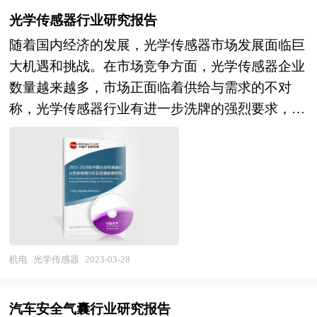
有望总体回升。2022年，我国经济在波动中回稳向
程中很好的将宏观的行业研究与微观的项目研究结
光学传感器行业研究报告
好，全年国内生产总值预计超过120万亿元。 “十
合起来，让规划最终落脚到重点细分领域、重点集
随着国内经济的发展，光学传感器市场发展面临巨
三五”规划目标任务胜利完成，我国经济实力、科
聚区和重点项目上。 时代走到今天，发展战略成
大机遇和挑战。在市场竞争方面，光学传感器企业
技实力、综合国力和人民生活水平跃上新的大台
为世界最热点的问题。世界上的各种论坛，无一例
数量越来越多，市场正面临着供给与需求的不对
阶。“十四五”时期是我国全面建成小康社会、实现
外都共同讨论的主题是发展战略问题。我们看西方
称，光学传感器行业有进一步洗牌的强烈要求，但
第一个百年奋斗目标之后，乘势而上开启全面建设
国家所走过的道路，我们从中应该吸取什么教训？
是在一些光学传感器细分市场仍有较大的发展空
社会主义现代化国家新征程、向第二个百年奋斗目
我们用什么样的眼光来看城市的发展，看我们经济
间，信息化技术将成为核心竞争力。本报告通过深
标进军的第一个五年。我国进入新发展阶段，发展
的发展，区域的发展。我们战略视野在什么地方？
入的调查、分析，投资者能够充分把握行业目前所
基础更加坚实，发展条件深刻变化，进一步发展面
战略是分层的，上到世界下到企业，每个层面都有
处的全球和国内宏观经济形势，具体分析该产品所
临新的机遇和挑战。当前和今后一个时期，我国发
战略问题。中美关系怎么处理？中日关系怎么处
在的细分市场，对光学传感器行业总体市场的供求
展仍然处于重要战略机遇期，但机遇和挑战都有新
理？那就叫国际战略、世界战略。亚太金融组织、
趋势及行业前景做出判断；明确目标市场、分析竞
的发展变化。中央经济工作会议已经对2023年经济
欧盟、东盟、中亚、OPEC，那叫地缘战略。党的
争对手，了解市场定位，把握市场特征，发掘价格
机电
光学传感器
2023-03-28
工作进行了部署，中国将坚持稳字当头、稳中求
十八大报告，那叫国家发展战略。长三角珠三角环
规律，创新营销手段，提出光学传感器行业市场进
进。中央经济工作会议提出，2023年经济运行有望
渤海经济区，东北振兴、中部崛起，那叫区域发展
入和市场开拓策略，对行业未来发展提出可行性建
总体回升。继“十四五”规划聚焦实体经济之后，党
汽车安全气囊行业研究报告
战略，还有省域战略，市域战略，底下还有县域战