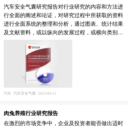
议。为企业中高层管理人员、企事业发展研究部门
的二十大报告再次强调，要坚持把发展经济的着力
汽车安全气囊研究报告对行业研究的内容和方法进
略，集团战略、组织战略。一个城市的发展，它没
人员、市场投资人士、投行及咨询行业人士、投资
点放在实体经济上。 中研普华通过对药妆行业长
行全面的阐述和论证，对研究过程中所获取的资料
有明确的战略定位，它没有明确的发展思路，它就
专家等提供各行业丰富翔实的市场研究资料和商业
期跟踪监测，分析药妆行业需求、供给、经营特
进行全面系统的整理和分析，通过图表、统计结果
走不下去，它的经济发展就一定受影响。到深圳去
竞争情报；为国内外的行业企业、研究机构、社会
性、获取能力、产业链和价值链等多方面的内容，
及文献资料，或以纵向的发展过程，或横向类别分
看，经济相对的很热很热。到珠海去看，经济相对
团体和政府部门提供专业的行业市场研究、商业分
整合行业、市场、企业、用户等多层面数据和信息
析提出论点、分析论据，进行论证。报告如实地反
的很冷很冷，为什么差别这么大？一是区域产业战
析、投资咨询、市场战略咨询等服务。 本研究咨
资源，为客户提供深度的药妆行业研究报告，以专
映客观情况，一切叙述、说明、推断、引用恰如其
略方向差异，深圳从一开始就以引进工业项目为
询报告由中研普华咨询公司领衔撰写，在大量周密
业的研究方法帮助客户深入的了解药妆行业，发现
分，文字、用词表达准确，概念表述科学化。报告
主，在中国刚刚开放前五年被引进的工业大多数都
的市场调研基础上，主要依据了国家统计局、国家
投资价值和投资机会，规避经营风险，提高管理和
对行业相关各种因素进行具体调查、研究、分析，
被深圳所拥有，而珠海开始定位引进的是旅游业，
商务部、国家发改委、国家经济信息中心、国务院
运营能力。药妆行业报告是从事药妆行业投资之
洞察行业今后的发展方向、行业竞争格局的演变趋
随后第二年又转变为引进工业为主，政策朝令夕改
发展研究中心、国家海关总署、全国商业信息中
前，对药妆行业各种相关因素进行具体调查、研
势以及技术标准、市场规模、潜在问题与行业发展
又失去了先手之机，导致珠海的工业发展一直被深
心、中国经济景气监测中心、中国行业研究网、国
究、分析，评估项目可行性、效果效益程度，提出
的症结所在，评估行业投资价值、效果效益程度，
圳完全压制；二是珠海好大喜功，在行业发展上没
汽车
汽车安全气囊
2023-04-11
内外相关报刊杂志的基础信息、光学传感器行业研
建设性意见建议对策等，是药妆行业投资决策者和
提出建设性意见建议，为行业投资决策者和企业经
有一个明确的思路和相应的鼓励措施，没有发挥出
究单位等公布和提供的大量资料以及对行业内企业
主管机关审批的研究性报告。以阐述对药妆行业的
营者提供参考依据。 本研究咨询报告由中研普华
政府具备的功能，而深圳则完全相反，在行业发展
调研访察所获得的大量第一手数据，对我国光学传
肉兔养殖行业研究报告
理论认识为主要内容，重在药妆行业本质及规律性
咨询公司领衔撰写，在大量周密的市场调研基础
上做足了功夫，让深圳的领先优势一直得到保持；
感器市场的发展状况、供需状况、竞争格局、赢利
在激烈的市场竞争中，企业及投资者能否做出适时
认识的研究。药妆行业研究报告持续提供高价值服
上，主要依据了国家统计局、国家商务部、国家发