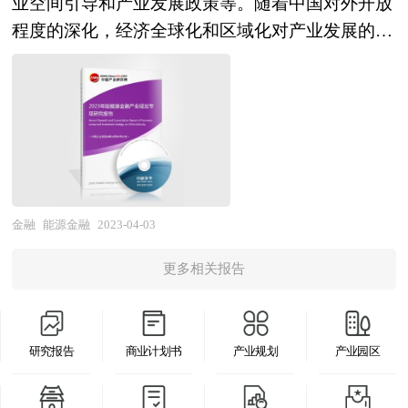
本报告内容丰富、翔实，是包装设计产业相关企
业空间引导和产业发展政策等。随着中国对外开放
家统计局、国家商务部、国家发改委、国家经济信
业、投资企业以及当地政府准确了解目前包装设计
程度的深化，经济全球化和区域化对产业发展的影
息中心、国务院发展研究中心、全国商业信息中
产业发展动态，把握包装设计产业发展趋势，制定
响显著增强，产业间的竞争层次和深度也发生了变
心、中国经济景气监测中心、中国行业研究网、全
区域产业规划必备的精品。
化。因此，科学预测产业发展趋势和空间变化态
国及海外多种相关报刊杂志的基础信息等公布和提
势，对产业发展和规划具有重要的意义。中研普华
供的大量资料，对国际、国内肉兔养殖行业市场发
拥有20年的产业规划、细分市场研究及大量项目运
展状况、关联行业发展状况、行业竞争状况、优势
作经验，业务覆盖全球。累积200多个产业园区规
企业发展状况、消费现状以及行业营销进行了深入
划落地项目案例，拥有丰富的产业园区、特色小
的分析，在总结中国肉兔养殖行业发展历程的基础
镇、田园综合体、文旅地产、智慧物流、乡村振兴
金融
能源金融
2023-04-03
上，结合新时期的各方面因素，对中国肉兔养殖行
等类型项目规划经验。 中研普华24年的产业研究
业的发展趋势给予了细致和审慎的预测论证。本报
更多相关报告
服务经验，形成了独特的产业研究及战略投资一体
告是肉兔养殖行业生产、经营、科研企业及相关研
化服务体系，涉及8000多个细分行业，积累了数十
究单位极具参考价值的专业报告。
万份行业研究报告数据库、服务了10000多家企事
研究报告
商业计划书
产业规划
产业园区
业单位，现已成为中国最具影响力的产业研究咨询
综合服务机构。集团下属研究院的产业研究报告在