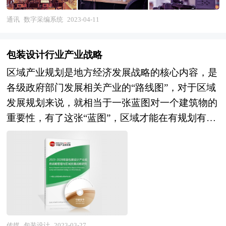
能力、数字采编系统行业重点企业分析、子行业分
通讯
数字采编系统
2023-04-11
析、区域市场分析、行业风险分析、行业发展前景
预测及相关的经营、投资建议等。报告研究框架全
包装设计行业产业战略
面、严谨，分析内容客观、公正、系统，真实准确
区域产业规划是地方经济发展战略的核心内容，是
地反映了我国数字采编系统行业的市场发展现状和
各级政府部门发展相关产业的“路线图”，对于区域
未来发展趋势。 本研究咨询报告由中研普华咨询
发展规划来说，就相当于一张蓝图对一个建筑物的
公司领衔撰写，在大量周密的市场调研基础上，主
重要性，有了这张“蓝图”，区域才能在有规划有计
要依据了国家统计局、国家商务部、国家发改委、
划的基础上进行更好的区域建设。特定区域内某个
国家经济信息中心、国务院发展研究中心、全国商
产业的快速健康发展有赖于当地政府以前瞻性的眼
业信息中心、中国经济景气监测中心、中国行业研
光拟定科学合理的发展规划，特别是一些战略性新
究网、全国及海外多种相关报刊杂志的基础信息以
兴产业更需要地方政府制定切实可行的扶持和培育
及专业研究单位等公布和提供的大量资料。对我国
规划。通过区域产业规划来确定地方经济发展的产
数字采编系统行业作了详尽深入的分析，是企业进
业支撑体系，为招商工作确定方向和框架。我们针
行市场研究工作时不可或缺的重要参考资料，同时
对各大城市、区县镇等区域的产业发展规划，将围
传媒
包装设计
2023-03-27