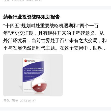
也可作为金融机构进行信贷分析、证券分析、投资
绕“产业分析→产业定位→产业规划→产业实施”这
分析等研究工作时的参考依据。
条主线来展开。各地由于资源禀赋不同，发展相关
药妆行业投资战略规划报告
产业的条件也就不同，只有准确的理解区域内产业
“十四五”规划时处重要战略机遇期和“两个一百
发展基础和潜力，才能编制出符合当地实际的产业
年”历史交汇期，具有继往开来的里程碑意义。从
发展规划。中研普华拥有完善的调研访谈方案，能
外部环境看，当前世界处于百年未有之大变局，和
够快速全面的根据当地实际条件提取编制规划所需
平与发展仍然是时代主题。在这个变局中，世界经
遵循的一些约束性指标。区域产业发展规划的编制
济中心正逐步向亚太转移，中国和其他新兴经济体
必须科学严谨，形式大于实质是产业规划编制的通
国家正以和平方式推动国际秩序的调整和全球治理
病，而更多利用翔实的数据和图表说话是高质量产
体系的改善，新一代科技革命和产业变革蓬勃兴
业发展规划的一个重要标志。中研普华凭借丰富的
起，这为中国抓住时代蕴含的机遇创造了外部条
数据来源渠道，以及对规划结构的精准把握，能够
件，是近代以来中国最好的发展时期。“十四五”以
最大限度的做到利用数据图表支撑自身观点。区域
来，我国经济发展面临一些困难挑战，但我国经济
产业发展规划必须要具有较强的可操作性，这就要
韧性强、潜力大、活力足，长期向好的基本面没有
日化
药妆
2023-03-27
求规划必须要落脚到产业发展目录上。中研普华拥
变，随着各项政策效果持续显现，2023年经济运行
有多年的产业研究经验，能够在产业规划的编制过