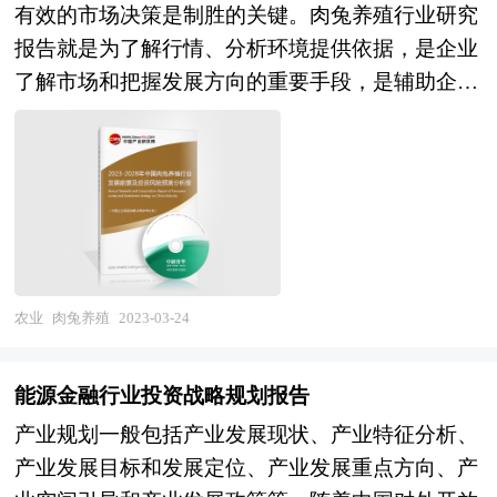
可见由于区域产业规划战略的方向失误以及执行不
水平、发展趋势等进行了分析。报告重点分析了光
有效的市场决策是制胜的关键。肉兔养殖行业研究
务，是企业了解各行业当前最新发展动向、把握市
改委、国家经济信息中心、国务院发展研究中心、
到位，导致珠海作为国内四大经济特区之一却沦为
学传感器前十大企业的研发、产销、战略、经营状
报告就是为了解行情、分析环境提供依据，是企业
场机会、做出正确投资和明确企业发展方向不可多
国家海关总署、全国商业信息中心、中国经济景气
广东省的二线城市，而深圳则一直是全国最具创新
况等。报告还对光学传感器市场风险进行了预测，
了解市场和把握发展方向的重要手段，是辅助企业
得的精品资料。 《2023-2028年药妆行业竞争格局
监测中心、中国行业研究网、全国及海外多种相关
力的一线城市。 本报告由中研普华咨询公司领衔
为光学传感器生产厂家、流通企业以及零售商提供
决策的重要工具。报告根据肉兔养殖行业监测统计
及“十四五”企业投资战略研究报告》由中研普华集
报纸杂志的基础信息等公布和提供的大量资料和数
撰写，在大量周密的市场调研基础上，主要依据了
了新的投资机会和可借鉴的操作模式，对欲在光学
数据指标体系，研究一定时期内中国肉兔养殖行业
团下属产业研究院的资深专家和研究人员通过周密
据，客观、多角度地对中国汽车安全气囊市场进行
国家统计局、国家海关总署、国家商务部、国家财
传感器行业从事资本运作的经济实体等单位准确了
现状、变化及趋势。肉兔养殖报告有助于企业及投
的市场调研，参考国家统计局、政府部门机构发布
了分析研究。报告在总结中国汽车安全气囊行业发
政部、国务院发展研究中心、包装设计行业相关协
解目前中国光学传感器行业发展动态，把握企业定
资者洞察中国肉兔养殖行业市场供需行为，评估中
的最新权威数据，并对多位业内资深专家进行深入
展历程的基础上，结合新时期的各方面因素，对中
会、中国行业研究网、全国及海外多种相关报刊杂
位和发展方向有重要参考价值。
国肉兔养殖行业投资价值，为相关企业提供第三方
访谈的基础上，通过相关市场研究的工具、理论和
国汽车安全气囊行业的发展趋势给予了细致和审慎
志的基础信息等公布和提供的大量资料，对国内外
的决策支持。报告内容有助于肉兔养殖行业企业、
模型撰写而成。本报告总结了“十三五”经济与社会
的预测论证。报告资料详实，图表丰富，既有深入
包装设计行业发展情况、发展趋势及其所面临的问
投资者了解市场供需情况，并可以为企业市场推广
发展成就、“十三五”药妆产业发展规模与经济效
农业
肉兔养殖
2023-03-24
的分析，又有直观的比较，为汽车安全气囊企业在
题等进行了分析，对我国包装设计产业政府战略规
计划的制定提供第三方决策支持。该报告第一时间
益、预测了“十四五”期间药妆行业投资环境；提出
激烈的市场竞争中洞察先机，能准确及时的针对自
划、区域战略规划等进行了深入探讨。报告同时还
为客户提供中国肉兔养殖行业年度供求数据分析，
了药妆“十四五”整体规划建议、产业规划建议、区
身环境调整经营策略。
能源金融行业投资战略规划报告
对我国北京、广东等地主要包装设计产业规划的概
报告具有内容翔实、模型准确、分析方法科学等特
域规划建议等；最后，就药妆行业“十四五”期间投
况、策略进行了分析，揭示了包装设计产业的发展
产业规划一般包括产业发展现状、产业特征分析、
点。 本研究咨询报告由中研普华咨询公司领衔撰
资机遇、投资风险、投资策略进行了审慎分析。
机会，以及当前包装设计产业面临的竞争与挑战。
产业发展目标和发展定位、产业发展重点方向、产
写，在大量周密的市场调研基础上，主要依据了国