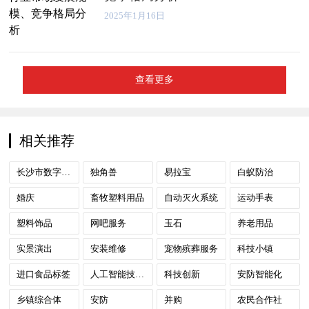
2025年1月16日
查看更多
相关推荐
长沙市数字政府
独角兽
易拉宝
白蚁防治
婚庆
畜牧塑料用品
自动灭火系统
运动手表
塑料饰品
网吧服务
玉石
养老用品
实景演出
安装维修
宠物殡葬服务
科技小镇
进口食品标签
人工智能技术应用
科技创新
安防智能化
乡镇综合体
安防
并购
农民合作社