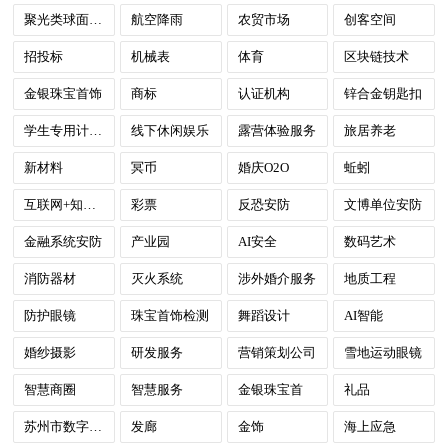
聚光类球面透镜
航空降雨
农贸市场
创客空间
招投标
机械表
体育
区块链技术
金银珠宝首饰
商标
认证机构
锌合金钥匙扣
学生专用计算器
线下休闲娱乐
露营体验服务
旅居养老
新材料
冥币
婚庆O2O
蚯蚓
互联网+知识产权服务
彩票
反恐安防
文博单位安防
金融系统安防
产业园
AI安全
数码艺术
消防器材
灭火系统
涉外婚介服务
地质工程
防护眼镜
珠宝首饰检测
舞蹈设计
AI智能
婚纱摄影
研发服务
营销策划公司
雪地运动眼镜
智慧商圈
智慧服务
金银珠宝首
礼品
苏州市数字政府
发廊
金饰
海上应急