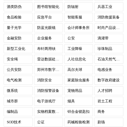
酒类防伪
图书馆智能化
防辐射
兵器工业
食品检验
应急平台
智能客服
消防救援装备
量子光学
防蓝光眼镜
会计师事务所
时尚产品设计服务
金融安防
企业服务
公安
滴灌带
新型工业化
布针两用铗
工业降噪
珍珠制品
安全绳
雷达数据处理中心
人社信息化
石油天然气检测
公共安防
郑州市数字政府
高尔夫球
电感业务
电气检测
消防安全
家庭除虫服务
数字政府建设
微系统
消防报警设备
宠物用品
人才招聘
城市群
电子游戏厅
烟具
岩土工程
编制品
实物档案数字化
锌合金锁匙扣
商务
SOD技术
公证
药械检验检测
剧场