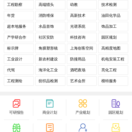
工程勘察
高端猎头
幼教
技术检测
年货
消防维保
高新技术
油田化学品
超本地服务
水晶首饰
光谱系统
饰品加工
产学研合作
社区安防
科技咨询
园区规划
标示牌
角膜塑形镜
上海创客空间
高精度地图
工业设计
新农村建设
防撞用品
机电安装工程
代驾
海洋化工业
酒吧夜场
亮化工程
工程测绘
纺织品检测
艺术会所
模特服务
可研报告
商业计划
产业规划
园区规划