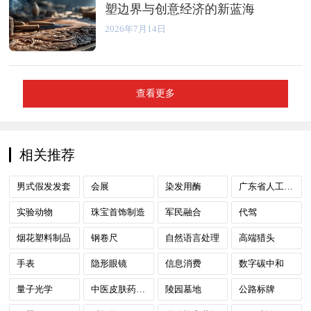
塑边界与创意经济的新蓝海
2026年7月14日
查看更多
相关推荐
男式假发发套
会展
染发用酶
广东省人工智能
实验动物
珠宝首饰制造
军民融合
代驾
烟花塑料制品
钢卷尺
自然语言处理
高端猎头
手表
隐形眼镜
信息消费
数字碳中和
量子光学
中医皮肤药研发中心
陵园墓地
公路标牌