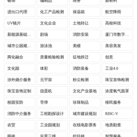
银饰
编制品
商务
新材料
进出口代理
化工产品检测
保温箱
航空降雨
UV镜片
文化企业
土地转让
高校科技
新能源基础设施建设
剧场
消防安装
厦门市数字政府
城市公园规划建设
游泳池
美瞳
美容美发
两化融合
质量检验检测
征地拆迁
创意
文化园
体彩
消防装备
工业4.0
涉外婚介服务
元宇宙
粉尘检测
珠宝首饰检测
珠宝首饰定制
扭蛋机
文化产业基地
浓度氧气面罩
校园安防
导弹
珍珠制品
移民服务
消防中介服务
工程勘探设计
城市建设规划
RISC-V
农贸
工业园规划
在线电影票务
地质勘查
眼镜
实景三维
护目镜
智慧服务