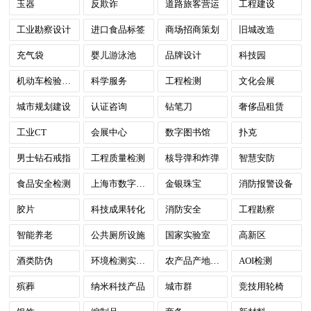
玉器
反欺诈
道路旅客营运
工程建设
工业勘察设计
进口食品标签
商场招商策划
旧城改造
充气袋
婴儿游泳池
品牌设计
科技园
机动车检验检测
科学服务
工程检测
文化会展
城市规划建设
认证咨询
钻笔刀
奢侈品租赁
工业CT
会展中心
数字图书馆
扑克
男士钻石戒指
工程质量检测
核导弹和炸弹
智慧安防
食品安全检测
上海市数字政府
金银珠宝
消防报警设备
胶片
科技成果转化
消防安全
工程勘察
智能养老
公共厕所设施
国家实验室
高新区
酒类防伪
环境检测实验室
农产品产地集配中心
AOI检测
殡葬
纳米科技产品
城市群
竞技用轮椅