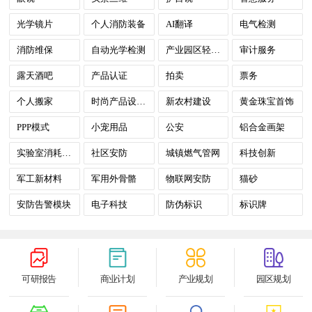
光学镜片
个人消防装备
AI翻译
电气检测
消防维保
自动光学检测
产业园区轻资产运营
审计服务
露天酒吧
产品认证
拍卖
票务
个人搬家
时尚产品设计服务
新农村建设
黄金珠宝首饰
PPP模式
小宠用品
公安
铝合金画架
实验室消耗器材
社区安防
城镇燃气管网
科技创新
军工新材料
军用外骨骼
物联网安防
猫砂
安防告警模块
电子科技
防伪标识
标识牌
可研报告
商业计划
产业规划
园区规划