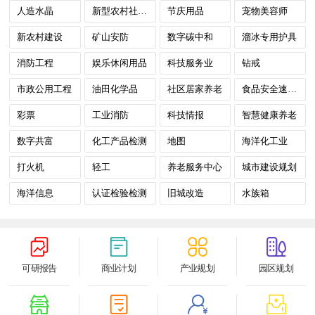
人造水晶
新型农村社区与新农村综合体
节庆用品
宠物美容师
新农村建设
矿山安防
数字碳中和
溜冰专用护具
消防工程
娱乐休闲用品
科技服务业
钻戒
市政公用工程
油田化学品
社区居家养老
食品安全速测箱
彩票
工业消防
科技情报
智慧健康养老
数字共富
化工产品检测
地图
海洋化工业
打火机
轻工
养老服务中心
城市建设规划
海洋信息
认证检验检测
旧城改造
水族箱
可研报告
商业计划
产业规划
园区规划