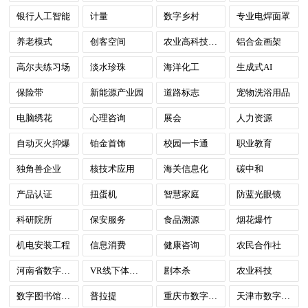
银行人工智能
计量
数字乡村
专业电焊面罩
养老模式
创客空间
农业高科技示范园
铝合金画架
高尔夫练习场
淡水珍珠
海洋化工
生成式AI
保险带
新能源产业园
道路标志
宠物洗浴用品
电脑绣花
心理咨询
展会
人力资源
自动灭火抑爆
铂金首饰
校园一卡通
职业教育
独角兽企业
核技术应用
海关信息化
碳中和
产品认证
扭蛋机
智慧家庭
防蓝光眼镜
科研院所
保安服务
食品溯源
烟花爆竹
机电安装工程
信息消费
健康咨询
农民合作社
河南省数字政府
VR线下体验店
剧本杀
农业科技
数字图书馆建设
普拉提
重庆市数字政府
天津市数字政府